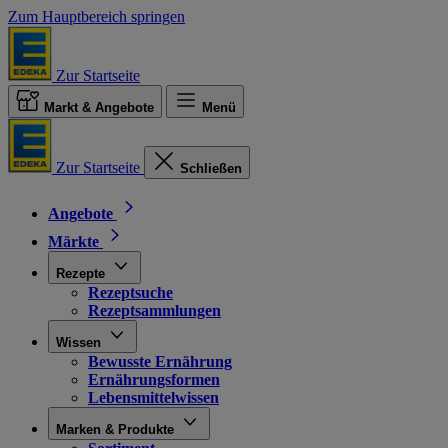
Zum Hauptbereich springen
Zur Startseite
Markt & Angebote
Menü
Zur Startseite
Schließen
Angebote
Märkte
Rezepte
Rezeptsuche
Rezeptsammlungen
Wissen
Bewusste Ernährung
Ernährungsformen
Lebensmittelwissen
Marken & Produkte