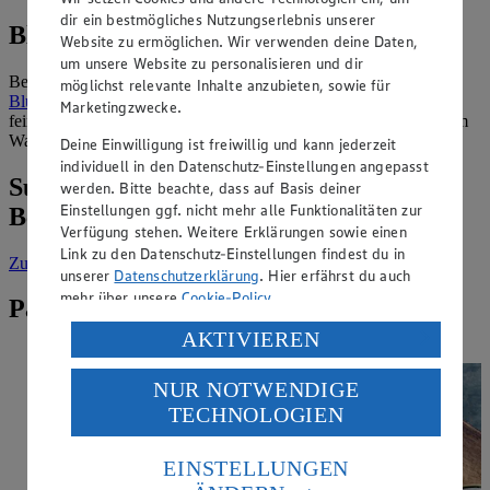
dir ein bestmögliches Nutzungserlebnis unserer
Blumenkohl im EDEKA Sortiment
Website zu ermöglichen. Wir verwenden deine Daten,
um unsere Website zu personalisieren und dir
Besonders einfach und schnell lässt sich unser tiefgefrorener
möglichst relevante Inhalte anzubieten, sowie für
Blumenkohl
der Eigenmarke GUT&GÜNSTIG verarbeiten. Die
Marketingzwecke.
feinen Röschen musst du lediglich ein paar Minuten in kochendem
Wasser oder in der Mikrowelle garen.
Deine Einwilligung ist freiwillig und kann jederzeit
individuell in den Datenschutz-Einstellungen angepasst
Suche weitere Lebensmittel aus dem
werden. Bitte beachte, dass auf Basis deiner
Einstellungen ggf. nicht mehr alle Funktionalitäten zur
Bereich „Obst & Gemüse“
Verfügung stehen. Weitere Erklärungen sowie einen
Link zu den Datenschutz-Einstellungen findest du in
Zur Suche
vorgefiltert nach Kategorie: Obst & Gemüse
unserer
Datenschutzerklärung
. Hier erfährst du auch
mehr über unsere
Cookie-Policy
.
Passende Rezepte zu Blumenkohl
Verarbeitung deiner personenbezogenen Daten in den
AKTIVIEREN
USA durch Facebook und YouTube:
NUR NOTWENDIGE
Wenn du auf „Aktivieren“ klickst, willigst du im Sinne
TECHNOLOGIEN
des Art. 49 Abs. 1 Satz 1 lit. a) DSGVO ein, dass deine
Daten in den USA verarbeitet werden. Der EuGH sieht
die USA als Land mit einem nach europäischen
EINSTELLUNGEN
Standards nicht angemessenen Datenschutzniveau an.