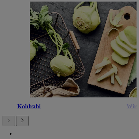
Kohlrabi
Wirs