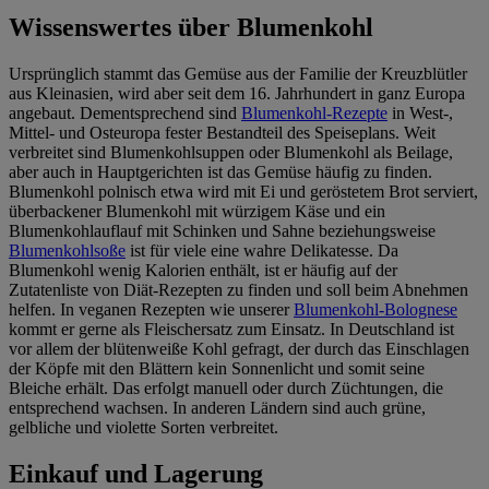
Wissenswertes über Blumenkohl
Ursprünglich stammt das Gemüse aus der Familie der Kreuzblütler
aus Kleinasien, wird aber seit dem 16. Jahrhundert in ganz Europa
angebaut. Dementsprechend sind
Blumenkohl-Rezepte
in West-,
Mittel- und Osteuropa fester Bestandteil des Speiseplans. Weit
verbreitet sind Blumenkohlsuppen oder Blumenkohl als Beilage,
aber auch in Hauptgerichten ist das Gemüse häufig zu finden.
Blumenkohl polnisch etwa wird mit Ei und geröstetem Brot serviert,
überbackener Blumenkohl mit würzigem Käse und ein
Blumenkohlauflauf mit Schinken und Sahne beziehungsweise
Blumenkohlsoße
ist für viele eine wahre Delikatesse. Da
Blumenkohl wenig Kalorien enthält, ist er häufig auf der
Zutatenliste von Diät-Rezepten zu finden und soll beim Abnehmen
helfen. In veganen Rezepten wie unserer
Blumenkohl-Bolognese
kommt er gerne als Fleischersatz zum Einsatz. In Deutschland ist
vor allem der blütenweiße Kohl gefragt, der durch das Einschlagen
der Köpfe mit den Blättern kein Sonnenlicht und somit seine
Bleiche erhält. Das erfolgt manuell oder durch Züchtungen, die
entsprechend wachsen. In anderen Ländern sind auch grüne,
gelbliche und violette Sorten verbreitet.
Einkauf und Lagerung