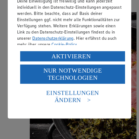
Deine Einwilligung ist freiwillig und kann jederzeit
individuell in den Datenschutz-Einstellungen angepasst
werden. Bitte beachte, dass auf Basis deiner
Einstellungen ggf. nicht mehr alle Funktionalitäten zur
Verfügung stehen. Weitere Erklärungen sowie einen
Link zu den Datenschutz-Einstellungen findest du in
unserer
Datenschutzerklärung
. Hier erfährst du auch
mehr über unsere
Cookie-Policy
.
Verarbeitung deiner personenbezogenen Daten in den
AKTIVIEREN
USA durch Facebook und YouTube:
NUR NOTWENDIGE
Wenn du auf „Aktivieren“ klickst, willigst du im Sinne
TECHNOLOGIEN
des Art. 49 Abs. 1 Satz 1 lit. a) DSGVO ein, dass deine
Daten in den USA verarbeitet werden. Der EuGH sieht
die USA als Land mit einem nach europäischen
EINSTELLUNGEN
Standards nicht angemessenen Datenschutzniveau an.
ÄNDERN
Es besteht das Risiko eines Zugriffs durch US-
amerikanische Behörden.
Informationen zum Herausgeber der Seite findest du
im
Impressum