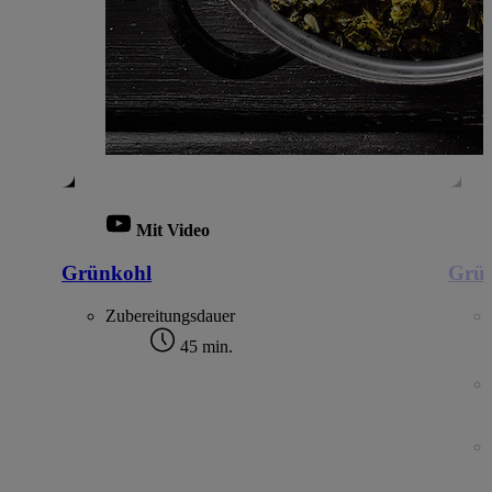
Mit Video
Grünkohl
Grün
Zubereitungsdauer
45 min.