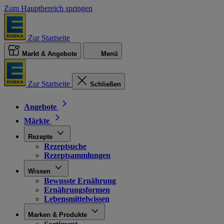
Zum Hauptbereich springen
Zur Startseite
Markt & Angebote
Menü
Zur Startseite
Schließen
Angebote
Märkte
Rezepte
Rezeptsuche
Rezeptsammlungen
Wissen
Bewusste Ernährung
Ernährungsformen
Lebensmittelwissen
Marken & Produkte