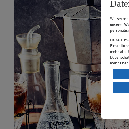
Date
Wir setzen
unserer We
personalis
Deine Einwi
Einstellun
mehr alle 
Datenschut
mehr über
Verarbeit
Wenn du au
ein, dass 
einem nach
Risiko ein
Informatio