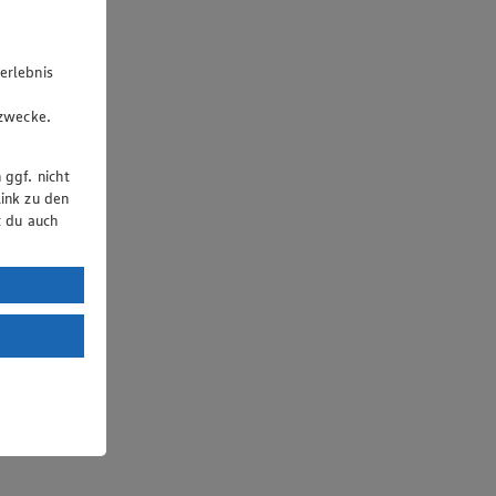
erlebnis
u
gzwecke.
 ggf. nicht
ink zu den
t du auch
uTube:
. a) DSGVO
Land mit
esteht das