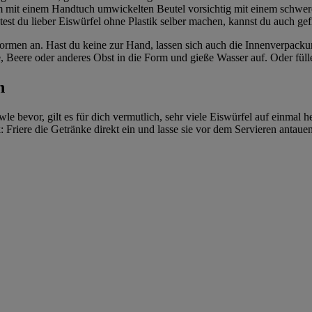
kt im mit einem Handtuch umwickelten Beutel vorsichtig mit einem schw
htest du lieber Eiswürfel ohne Plastik selber machen, kannst du auch ge
felformen an. Hast du keine zur Hand, lassen sich auch die Innenverpa
 Beere oder anderes Obst in die Form und gieße Wasser auf. Oder fülle
n
e bevor, gilt es für dich vermutlich, sehr viele Eiswürfel auf einmal 
ick: Friere die Getränke direkt ein und lasse sie vor dem Servieren anta