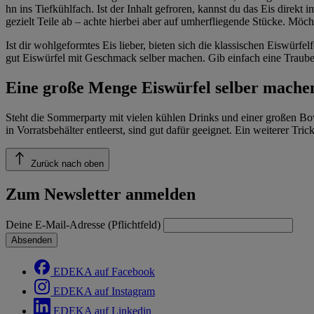
hn ins Tiefkühlfach. Ist der Inhalt gefroren, kannst du das Eis dire
gezielt Teile ab – achte hierbei aber auf umherfliegende Stücke. Möc
Ist dir wohlgeformtes Eis lieber, bieten sich die klassischen Eiswür
gut Eiswürfel mit Geschmack selber machen. Gib einfach eine Traube,
Eine große Menge Eiswürfel selber mache
Steht die Sommerparty mit vielen kühlen Drinks und einer großen Bowl
in Vorratsbehälter entleerst, sind gut dafür geeignet. Ein weiterer Tr
Zurück nach oben
Zum Newsletter anmelden
Deine E-Mail-Adresse (Pflichtfeld)
Absenden
EDEKA auf Facebook
EDEKA auf Instagram
EDEKA auf Linkedin