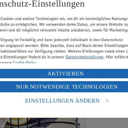
nschutz-Einstellungen
 Cookies und andere Technologien ein, um dir ein bestmögliches Nutzungs
bsite zu ermöglichen. Wir verwenden deine Daten, um unsere Website z
ieren und dir möglichst relevante Inhalte anzubieten, sowie für Marketin
lligung ist freiwillig und kann jederzeit individuell in den Datenschutz-
gen angepasst werden. Bitte beachte, dass auf Basis deiner Einstellungen
Funktionalitäten zur Verfügung stehen. Weitere Erklärungen sowie einen L
z-Einstellungen findest du in unserer
Datenschutzerklärung
. Hier erfährs
 unsere
Cookie-Policy
.
ung deiner personenbezogenen Daten in den USA durch Facebook und Yo
AKTIVIEREN
f „Aktivieren“ klickst, willigst du im Sinne des Art. 49 Abs. 1 Satz 1 lit
NUR NOTWENDIGE TECHNOLOGIEN
deine Daten in den USA verarbeitet werden. Der EuGH sieht die USA als 
 europäischen Standards nicht angemessenen Datenschutzniveau an. Es b
es Zugriffs durch US-amerikanische Behörden.
EINSTELLUNGEN ÄNDERN
nen zum Herausgeber der Seite findest du im
Impressum