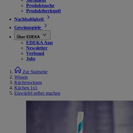
Sortiment
Produktsuche
Produktherkunft
Nachhaltigkeit
Gewinnspiele
Über EDEKA
EDEKA App
Newsletter
Verbund
Jobs
Zur Startseite
Wissen
Küchenwissen
Küchen 1x1
Eiswürfel selber machen