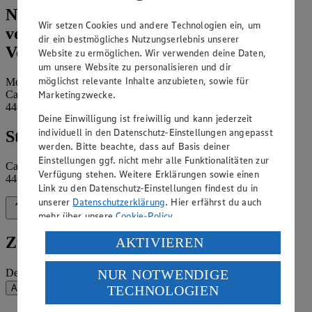
Name und Kontaktdaten der
Wir setzen Cookies und andere Technologien ein, um
verantwortlichen Stelle und ggf. deren
dir ein bestmögliches Nutzungserlebnis unserer
Vertretung:
Website zu ermöglichen. Wir verwenden deine Daten,
um unsere Website zu personalisieren und dir
möglichst relevante Inhalte anzubieten, sowie für
Melanie Krüger e.K.
Marketingzwecke.
Castroper Str. 373
44627 Herne
Deine Einwilligung ist freiwillig und kann jederzeit
individuell in den Datenschutz-Einstellungen angepasst
Standort des Marktes:
werden. Bitte beachte, dass auf Basis deiner
Einstellungen ggf. nicht mehr alle Funktionalitäten zur
Castroper Straße 373
Verfügung stehen. Weitere Erklärungen sowie einen
44627 Herne
Link zu den Datenschutz-Einstellungen findest du in
unserer
Datenschutzerklärung
. Hier erfährst du auch
Zurück nach oben
mehr über unsere
Cookie-Policy
.
Verarbeitung deiner personenbezogenen Daten in den
Zum Newsletter anmelden
AKTIVIEREN
USA durch Facebook und YouTube:
NUR NOTWENDIGE
Deine E-Mail-Adresse (Pflichtfeld)
Wenn du auf „Aktivieren“ klickst, willigst du im Sinne
TECHNOLOGIEN
Absenden
des Art. 49 Abs. 1 Satz 1 lit. a) DSGVO ein, dass deine
Daten in den USA verarbeitet werden. Der EuGH sieht