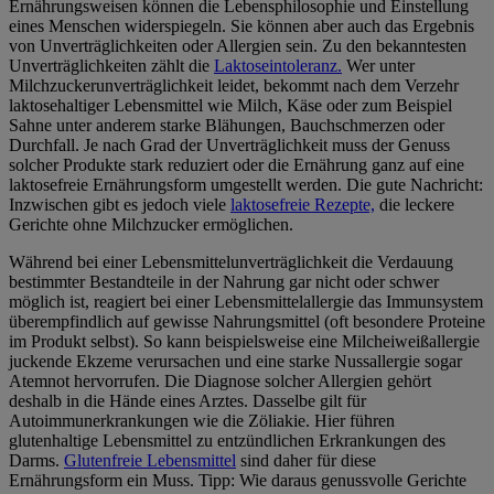
Ernährungsweisen können die Lebensphilosophie und Einstellung
eines Menschen widerspiegeln. Sie können aber auch das Ergebnis
von Unverträglichkeiten oder Allergien sein. Zu den bekanntesten
Unverträglichkeiten zählt die
Laktoseintoleranz.
Wer unter
Milchzuckerunverträglichkeit leidet, bekommt nach dem Verzehr
laktosehaltiger Lebensmittel wie Milch, Käse oder zum Beispiel
Sahne unter anderem starke Blähungen, Bauchschmerzen oder
Durchfall. Je nach Grad der Unverträglichkeit muss der Genuss
solcher Produkte stark reduziert oder die Ernährung ganz auf eine
laktosefreie Ernährungsform umgestellt werden. Die gute Nachricht:
Inzwischen gibt es jedoch viele
laktosefreie Rezepte,
die leckere
Gerichte ohne Milchzucker ermöglichen.
Während bei einer Lebensmittelunverträglichkeit die Verdauung
bestimmter Bestandteile in der Nahrung gar nicht oder schwer
möglich ist, reagiert bei einer Lebensmittelallergie das Immunsystem
überempfindlich auf gewisse Nahrungsmittel (oft besondere Proteine
im Produkt selbst). So kann beispielsweise eine Milcheiweißallergie
juckende Ekzeme verursachen und eine starke Nussallergie sogar
Atemnot hervorrufen. Die Diagnose solcher Allergien gehört
deshalb in die Hände eines Arztes. Dasselbe gilt für
Autoimmunerkrankungen wie die Zöliakie. Hier führen
glutenhaltige Lebensmittel zu entzündlichen Erkrankungen des
Darms.
Glutenfreie Lebensmittel
sind daher für diese
Ernährungsform ein Muss. Tipp: Wie daraus genussvolle Gerichte