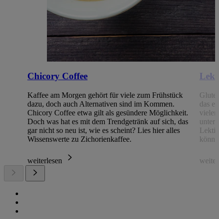
Chicory Coffee
Lekt
Kaffee am Morgen gehört für viele zum Frühstück
Gluten
dazu, doch auch Alternativen sind im Kommen.
das ei
Chicory Coffee etwa gilt als gesündere Möglichkeit.
vielen
Doch was hat es mit dem Trendgetränk auf sich, das
unter 
gar nicht so neu ist, wie es scheint? Lies hier alles
Lekti
Wissenswerte zu Zichorienkaffee.
könne
weiterlesen
weite