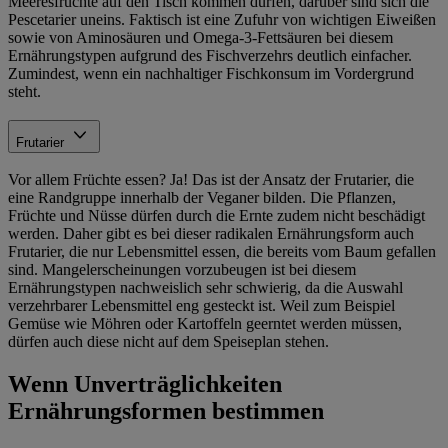
Meeresfrüchte auf den Tisch kommen dürfen, darüber sind sich die
Pescetarier uneins. Faktisch ist eine Zufuhr von wichtigen Eiweißen
sowie von Aminosäuren und Omega-3-Fettsäuren bei diesem
Ernährungstypen aufgrund des Fischverzehrs deutlich einfacher.
Zumindest, wenn ein nachhaltiger Fischkonsum im Vordergrund
steht.
Frutarier
Vor allem Früchte essen? Ja! Das ist der Ansatz der Frutarier, die
eine Randgruppe innerhalb der Veganer bilden. Die Pflanzen,
Früchte und Nüsse dürfen durch die Ernte zudem nicht beschädigt
werden. Daher gibt es bei dieser radikalen Ernährungsform auch
Frutarier, die nur Lebensmittel essen, die bereits vom Baum gefallen
sind. Mangelerscheinungen vorzubeugen ist bei diesem
Ernährungstypen nachweislich sehr schwierig, da die Auswahl
verzehrbarer Lebensmittel eng gesteckt ist. Weil zum Beispiel
Gemüse wie Möhren oder Kartoffeln geerntet werden müssen,
dürfen auch diese nicht auf dem Speiseplan stehen.
Wenn Unverträglichkeiten
Ernährungsformen bestimmen