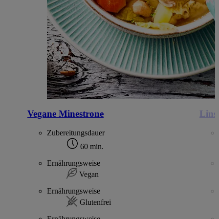
Vegane Minestrone
Lins
Zubereitungsdauer
60 min.
Ernährungsweise
Vegan
Ernährungsweise
Glutenfrei
Ernährungsweise