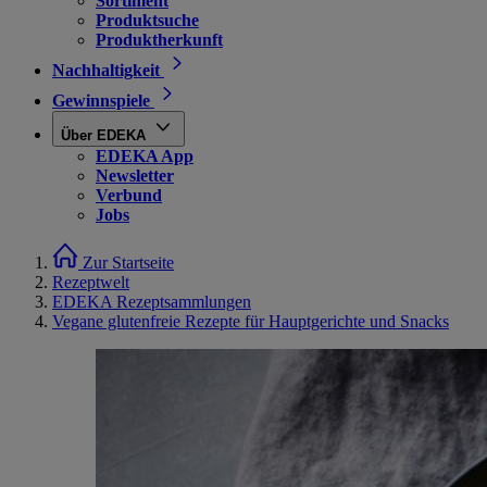
Sortiment
Produktsuche
Produktherkunft
Nachhaltigkeit
Gewinnspiele
Über EDEKA
EDEKA App
Newsletter
Verbund
Jobs
Zur Startseite
Rezeptwelt
EDEKA Rezeptsammlungen
Vegane glutenfreie Rezepte für Hauptgerichte und Snacks