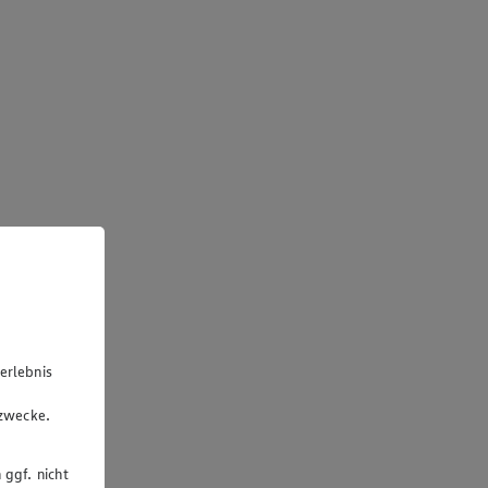
erlebnis
u
gzwecke.
 ggf. nicht