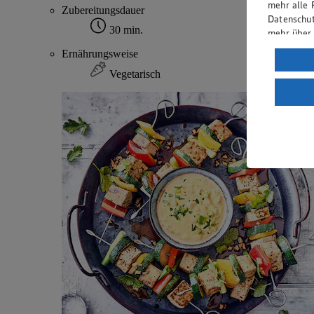
mehr alle 
Zubereitungsdauer
Datenschut
30 min.
mehr über
Ernährungsweise
Verarbeit
Vegetarisch
Wenn du au
ein, dass 
einem nach
Risiko ein
Informatio