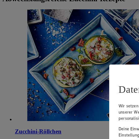
Date
Wir setzen
unserer We
personalis
Deine Einwi
Zucchini-Röllchen
Einstellun