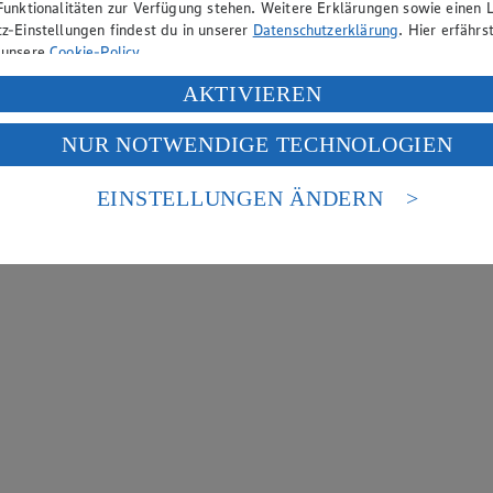
Funktionalitäten zur Verfügung stehen. Weitere Erklärungen sowie einen L
z-Einstellungen findest du in unserer
Datenschutzerklärung
. Hier erfährs
 unsere
Cookie-Policy
.
ung deiner personenbezogenen Daten in den USA durch Facebook und Yo
AKTIVIEREN
f „Aktivieren“ klickst, willigst du im Sinne des Art. 49 Abs. 1 Satz 1 lit
NUR NOTWENDIGE TECHNOLOGIEN
deine Daten in den USA verarbeitet werden. Der EuGH sieht die USA als 
 europäischen Standards nicht angemessenen Datenschutzniveau an. Es b
es Zugriffs durch US-amerikanische Behörden.
EINSTELLUNGEN ÄNDERN
nen zum Herausgeber der Seite findest du im
Impressum