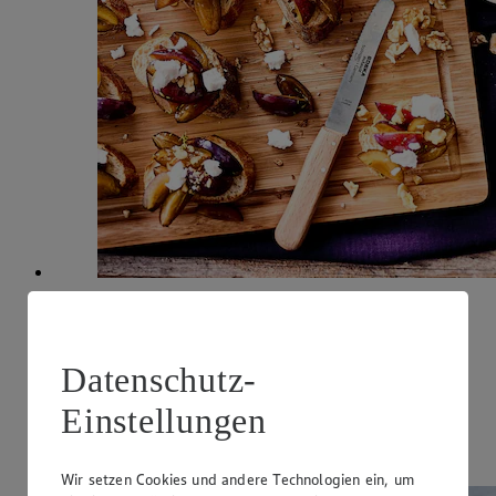
Bruschetta mit Zwetschgen und Ziegenkäse
Zubereitungsdauer
Datenschutz-
20 min.
Einstellungen
Ernährungsweise
Vegetarisch
Wir setzen Cookies und andere Technologien ein, um