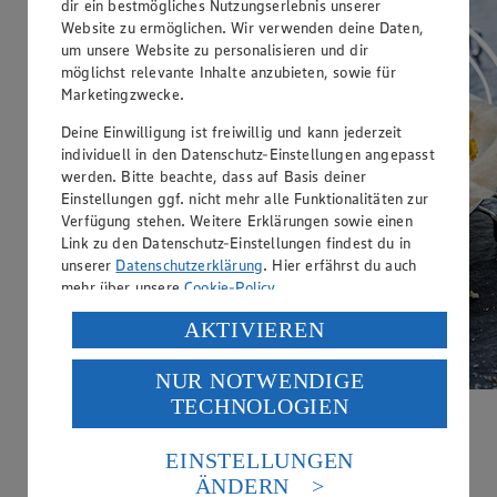
dir ein bestmögliches Nutzungserlebnis unserer
Website zu ermöglichen. Wir verwenden deine Daten,
um unsere Website zu personalisieren und dir
möglichst relevante Inhalte anzubieten, sowie für
Marketingzwecke.
Deine Einwilligung ist freiwillig und kann jederzeit
individuell in den Datenschutz-Einstellungen angepasst
werden. Bitte beachte, dass auf Basis deiner
Einstellungen ggf. nicht mehr alle Funktionalitäten zur
Verfügung stehen. Weitere Erklärungen sowie einen
Link zu den Datenschutz-Einstellungen findest du in
unserer
Datenschutzerklärung
. Hier erfährst du auch
mehr über unsere
Cookie-Policy
.
Verarbeitung deiner personenbezogenen Daten in den
AKTIVIEREN
USA durch Facebook und YouTube:
NUR NOTWENDIGE
Wenn du auf „Aktivieren“ klickst, willigst du im Sinne
TECHNOLOGIEN
des Art. 49 Abs. 1 Satz 1 lit. a) DSGVO ein, dass deine
Ziegenkäse vom Grill
Daten in den USA verarbeitet werden. Der EuGH sieht
die USA als Land mit einem nach europäischen
EINSTELLUNGEN
Zubereitungsdauer
Standards nicht angemessenen Datenschutzniveau an.
ÄNDERN
Es besteht das Risiko eines Zugriffs durch US-