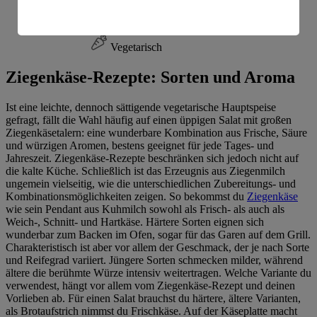
20 min.
amerikanische Behörden.
Ernährungsweise
Informationen zum Herausgeber der Seite findest du
Vegetarisch
im
Impressum
Ziegenkäse-Rezepte: Sorten und Aroma
Ist eine leichte, dennoch sättigende vegetarische Hauptspeise
gefragt, fällt die Wahl häufig auf einen üppigen Salat mit großen
Ziegenkäsetalern: eine wunderbare Kombination aus Frische, Säure
und würzigen Aromen, bestens geeignet für jede Tages- und
Jahreszeit. Ziegenkäse-Rezepte beschränken sich jedoch nicht auf
die kalte Küche. Schließlich ist das Erzeugnis aus Ziegenmilch
ungemein vielseitig, wie die unterschiedlichen Zubereitungs- und
Kombinationsmöglichkeiten zeigen. So bekommst du
Ziegenkäse
wie sein Pendant aus Kuhmilch sowohl als Frisch- als auch als
Weich-, Schnitt- und Hartkäse. Härtere Sorten eignen sich
wunderbar zum Backen im Ofen, sogar für das Garen auf dem Grill.
Charakteristisch ist aber vor allem der Geschmack, der je nach Sorte
und Reifegrad variiert. Jüngere Sorten schmecken milder, während
ältere die berühmte Würze intensiv weitertragen. Welche Variante du
verwendest, hängt vor allem vom Ziegenkäse-Rezept und deinen
Vorlieben ab. Für einen Salat brauchst du härtere, ältere Varianten,
als Brotaufstrich nimmst du Frischkäse. Auf der Käseplatte macht