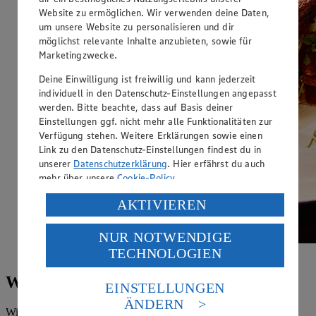
Website zu ermöglichen. Wir verwenden deine Daten,
um unsere Website zu personalisieren und dir
möglichst relevante Inhalte anzubieten, sowie für
Marketingzwecke.
Deine Einwilligung ist freiwillig und kann jederzeit
individuell in den Datenschutz-Einstellungen angepasst
werden. Bitte beachte, dass auf Basis deiner
Einstellungen ggf. nicht mehr alle Funktionalitäten zur
Verfügung stehen. Weitere Erklärungen sowie einen
Link zu den Datenschutz-Einstellungen findest du in
unserer
Datenschutzerklärung
. Hier erfährst du auch
mehr über unsere
Cookie-Policy
.
Verarbeitung deiner personenbezogenen Daten in den
AKTIVIEREN
USA durch Facebook und YouTube:
NUR NOTWENDIGE
Wenn du auf „Aktivieren“ klickst, willigst du im Sinne
TECHNOLOGIEN
Geschmortes Kaninchen mit Kartoffeln
des Art. 49 Abs. 1 Satz 1 lit. a) DSGVO ein, dass deine
Daten in den USA verarbeitet werden. Der EuGH sieht
Wildrezepte für Hirsch und Reh
die USA als Land mit einem nach europäischen
EINSTELLUNGEN
Standards nicht angemessenen Datenschutzniveau an.
ÄNDERN
Es besteht das Risiko eines Zugriffs durch US-
Wildtiere bewegen sich an der frischen Luft, werden nicht mit