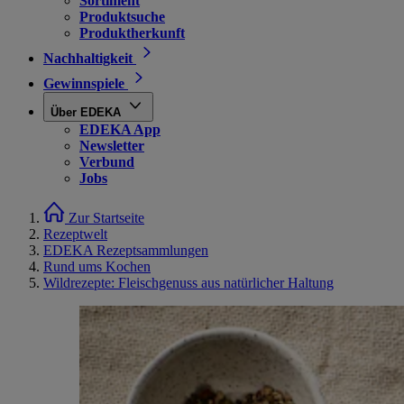
Sortiment
Produktsuche
Produktherkunft
Nachhaltigkeit
Gewinnspiele
Über EDEKA
EDEKA App
Newsletter
Verbund
Jobs
Zur Startseite
Rezeptwelt
EDEKA Rezeptsammlungen
Rund ums Kochen
Wildrezepte: Fleischgenuss aus natürlicher Haltung