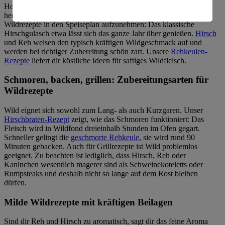
amerikanische Behörden.
Hormonen oder Antibiotika behandelt und liefern ein Fleisch mit
herrlichem Aroma. Grund genug, nicht nur zu Weihnachten
Informationen zum Herausgeber der Seite findest du
Wildrezepte in den Speiseplan aufzunehmen: Das klassische
im
Impressum
Hirschgulasch etwa lässt sich das ganze Jahr über genießen.
Hirsch
und Reh weisen den typisch kräftigen Wildgeschmack auf und
werden bei richtiger Zubereitung schön zart. Unsere
Rehkeulen-
Rezepte
liefert dir köstliche Ideen für saftiges Wildfleisch.
Schmoren, backen, grillen: Zubereitungsarten für
Wildrezepte
Wild eignet sich sowohl zum Lang- als auch Kurzgaren. Unser
Hirschbraten-Rezept
zeigt, wie das Schmoren funktioniert: Das
Fleisch wird in Wildfond dreieinhalb Stunden im Ofen gegart.
Schneller gelingt die
geschmorte Rehkeule
, sie wird rund 90
Minuten gebacken. Auch für Grillrezepte ist Wild problemlos
geeignet. Zu beachten ist lediglich, dass Hirsch, Reh oder
Kaninchen wesentlich magerer sind als Schweinekoteletts oder
Rumpsteaks und deshalb nicht so lange auf dem Rost bleiben
dürfen.
Milde Wildrezepte mit kräftigen Beilagen
Sind dir Reh und Hirsch zu aromatisch, sagt dir das feine Aroma