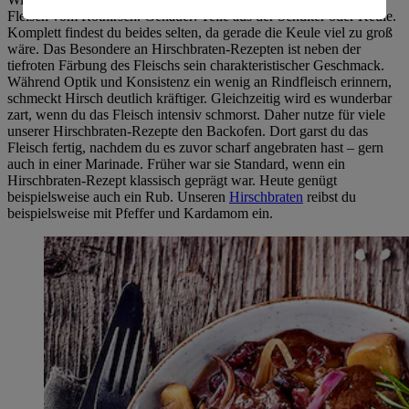
Fleisch vom Rothirsch. Genauer: Teile aus der Schulter oder Keule.
Informationen zum Herausgeber der Seite findest du
Komplett findest du beides selten, da gerade die Keule viel zu groß
im
Impressum
wäre. Das Besondere an Hirschbraten-Rezepten ist neben der
tiefroten Färbung des Fleischs sein charakteristischer Geschmack.
Während Optik und Konsistenz ein wenig an Rindfleisch erinnern,
schmeckt Hirsch deutlich kräftiger. Gleichzeitig wird es wunderbar
zart, wenn du das Fleisch intensiv schmorst. Daher nutze für viele
unserer Hirschbraten-Rezepte den Backofen. Dort garst du das
Fleisch fertig, nachdem du es zuvor scharf angebraten hast – gern
auch in einer Marinade. Früher war sie Standard, wenn ein
Hirschbraten-Rezept klassisch geprägt war. Heute genügt
beispielsweise auch ein Rub. Unseren
Hirschbraten
reibst du
beispielsweise mit Pfeffer und Kardamom ein.