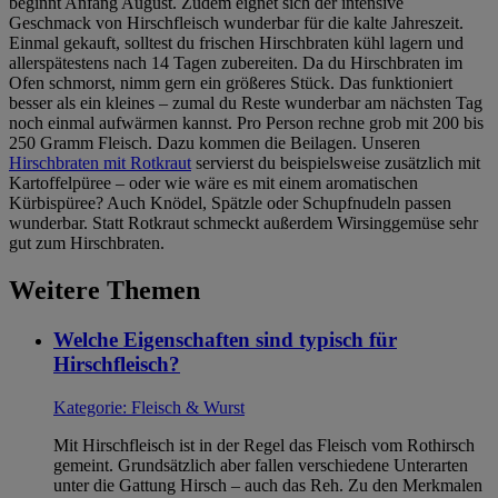
beginnt Anfang August. Zudem eignet sich der intensive
Geschmack von Hirschfleisch wunderbar für die kalte Jahreszeit.
Einmal gekauft, solltest du frischen Hirschbraten kühl lagern und
allerspätestens nach 14 Tagen zubereiten. Da du Hirschbraten im
Ofen schmorst, nimm gern ein größeres Stück. Das funktioniert
besser als ein kleines – zumal du Reste wunderbar am nächsten Tag
noch einmal aufwärmen kannst. Pro Person rechne grob mit 200 bis
250 Gramm Fleisch. Dazu kommen die Beilagen. Unseren
Hirschbraten mit Rotkraut
servierst du beispielsweise zusätzlich mit
Kartoffelpüree – oder wie wäre es mit einem aromatischen
Kürbispüree? Auch Knödel, Spätzle oder Schupfnudeln passen
wunderbar. Statt Rotkraut schmeckt außerdem Wirsinggemüse sehr
gut zum Hirschbraten.
Weitere Themen
Welche Eigenschaften sind typisch für
Hirschfleisch?
Kategorie:
Fleisch & Wurst
Mit Hirschfleisch ist in der Regel das Fleisch vom Rothirsch
gemeint. Grundsätzlich aber fallen verschiedene Unterarten
unter die Gattung Hirsch – auch das Reh. Zu den Merkmalen