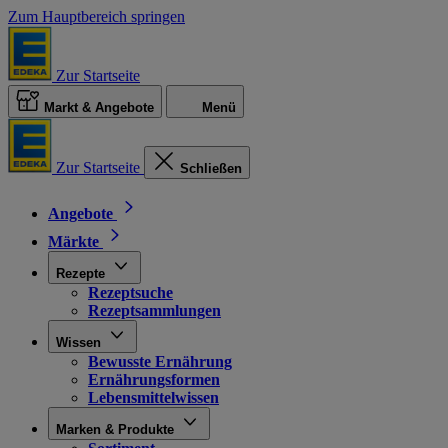
Zum Hauptbereich springen
Zur Startseite
Markt & Angebote
Menü
Zur Startseite
Schließen
Angebote
Märkte
Rezepte
Rezeptsuche
Rezeptsammlungen
Wissen
Bewusste Ernährung
Ernährungsformen
Lebensmittelwissen
Marken & Produkte