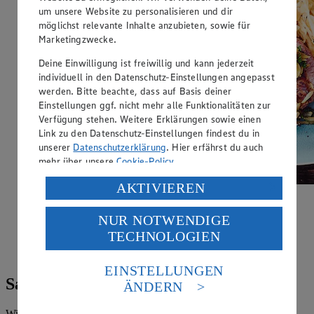
um unsere Website zu personalisieren und dir
möglichst relevante Inhalte anzubieten, sowie für
Marketingzwecke.
Deine Einwilligung ist freiwillig und kann jederzeit
individuell in den Datenschutz-Einstellungen angepasst
werden. Bitte beachte, dass auf Basis deiner
Einstellungen ggf. nicht mehr alle Funktionalitäten zur
Verfügung stehen. Weitere Erklärungen sowie einen
Link zu den Datenschutz-Einstellungen findest du in
unserer
Datenschutzerklärung
. Hier erfährst du auch
mehr über unsere
Cookie-Policy
.
Verarbeitung deiner personenbezogenen Daten in den
AKTIVIEREN
USA durch Facebook und YouTube:
Hirschrücken mit Zwiebeln
NUR NOTWENDIGE
Wenn du auf „Aktivieren“ klickst, willigst du im Sinne
Zubereitungsdauer
TECHNOLOGIEN
des Art. 49 Abs. 1 Satz 1 lit. a) DSGVO ein, dass deine
Daten in den USA verarbeitet werden. Der EuGH sieht
60 min.
die USA als Land mit einem nach europäischen
EINSTELLUNGEN
Standards nicht angemessenen Datenschutzniveau an.
Saftige Braten aus zartem Wildfleisch
ÄNDERN
Es besteht das Risiko eines Zugriffs durch US-
amerikanische Behörden.
Willst du Hirschbraten zubereiten, verwendest du im Normalfall