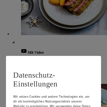
Mit Video
Weihnachtsbraten
Zubereitungsdauer
Datenschutz-
70 min.
Einstellungen
Wir setzen Cookies und andere Technologien ein, um
dir ein bestmögliches Nutzungserlebnis unserer
Website zu ermöglichen. Wir verwenden deine Daten,