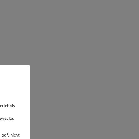
erlebnis
u
gzwecke.
 ggf. nicht