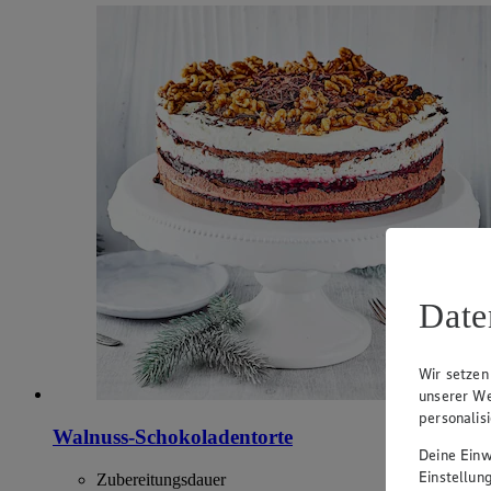
Date
Wir setzen
unserer We
personalis
Walnuss-Schokoladentorte
Deine Einwi
Einstellun
Zubereitungsdauer