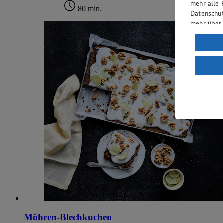
mehr alle 
80 min.
Datenschut
mehr über
Verarbeit
Wenn du au
ein, dass 
einem nach
Risiko ein
Informatio
Möhren-Blechkuchen