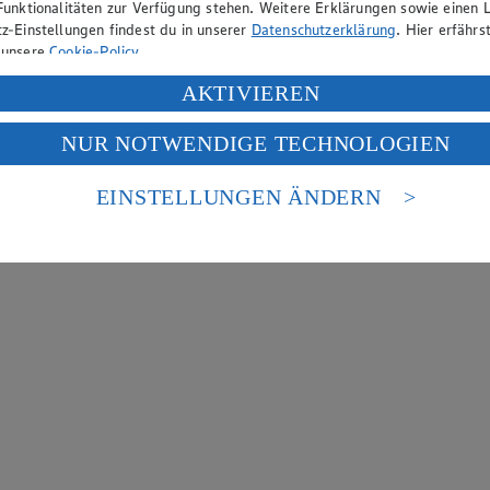
Funktionalitäten zur Verfügung stehen. Weitere Erklärungen sowie einen L
z-Einstellungen findest du in unserer
Datenschutzerklärung
. Hier erfährs
 unsere
Cookie-Policy
.
ung deiner personenbezogenen Daten in den USA durch Facebook und Yo
AKTIVIEREN
f „Aktivieren“ klickst, willigst du im Sinne des Art. 49 Abs. 1 Satz 1 lit
NUR NOTWENDIGE TECHNOLOGIEN
deine Daten in den USA verarbeitet werden. Der EuGH sieht die USA als 
 europäischen Standards nicht angemessenen Datenschutzniveau an. Es b
es Zugriffs durch US-amerikanische Behörden.
EINSTELLUNGEN ÄNDERN
nen zum Herausgeber der Seite findest du im
Impressum