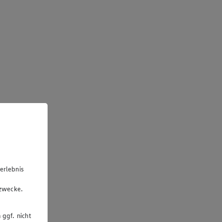
erlebnis
u
gzwecke.
 ggf. nicht