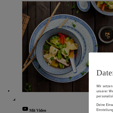
Date
Wir setzen
unserer We
personalis
Deine Einwi
Einstellun
Mit Video