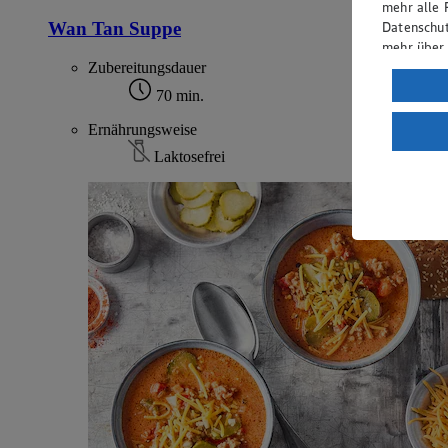
mehr alle 
Wan Tan Suppe
Datenschut
mehr über
Zubereitungsdauer
Verarbeit
70 min.
Wenn du au
Ernährungsweise
ein, dass 
einem nach
Laktosefrei
Risiko ein
Informatio