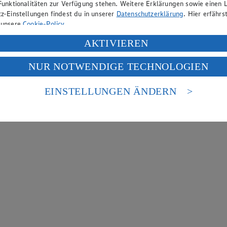
Funktionalitäten zur Verfügung stehen. Weitere Erklärungen sowie einen L
z-Einstellungen findest du in unserer
Datenschutzerklärung
. Hier erfährs
 unsere
Cookie-Policy
.
ung deiner personenbezogenen Daten in den USA durch Facebook und Yo
AKTIVIEREN
f „Aktivieren“ klickst, willigst du im Sinne des Art. 49 Abs. 1 Satz 1 lit
NUR NOTWENDIGE TECHNOLOGIEN
deine Daten in den USA verarbeitet werden. Der EuGH sieht die USA als 
 europäischen Standards nicht angemessenen Datenschutzniveau an. Es b
es Zugriffs durch US-amerikanische Behörden.
EINSTELLUNGEN ÄNDERN
nen zum Herausgeber der Seite findest du im
Impressum