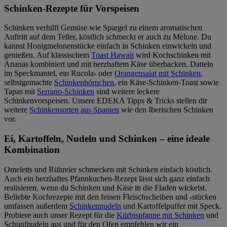
Schinken-Rezepte für Vorspeisen
Schinken verhilft Gemüse wie Spargel zu einem aromatischen
Auftritt auf dem Teller, köstlich schmeckt er auch zu Melone. Du
kannst Honigmelonenstücke einfach in Schinken einwickeln und
genießen. Auf klassischem
Toast Hawaii
wird Kochschinken mit
Ananas kombiniert und mit herzhaftem Käse überbacken. Datteln
im Speckmantel, ein Rucola- oder
Orangensalat mit Schinken
,
selbstgemachte
Schinkenhörnchen
, ein Käse-Schinken-Toast sowie
Tapas mit
Serrano-Schinken
sind weitere leckere
Schinkenvorspeisen. Unsere EDEKA Tipps & Tricks stellen dir
weitere
Schinkensorten aus Spanien
wie den Iberischen Schinken
vor.
Ei, Kartoffeln, Nudeln und Schinken – eine ideale
Kombination
Omeletts und Rühreier schmecken mit Schinken einfach köstlich.
Auch ein herzhaftes Pfannkuchen-Rezept lässt sich ganz einfach
realisieren, wenn du Schinken und Käse in die Fladen wickelst.
Beliebte Kochrezepte mit den feinen Fleischscheiben und -stücken
umfassen außerdem
Schinkennudeln
und Kartoffelpuffer mit Speck.
Probiere auch unser Rezept für die
Kürbispfanne mit Schinken
und
Schupfnudeln aus und für den Ofen empfehlen wir ein