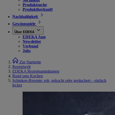
Sortiment
Produktsuche
Produktherkunft
Nachhaltigkeit
Gewinnspiele
Über EDEKA
EDEKA App
Newsletter
Verbund
Jobs
Zur Startseite
Rezeptwelt
EDEKA Rezeptsammlungen
Rund ums Kochen
Schinken-Rezepte: roh, gekocht oder geräuchert – einfach
lecker