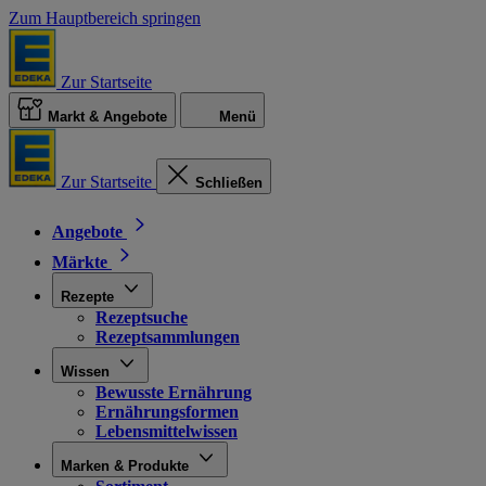
Zum Hauptbereich springen
Zur Startseite
Markt & Angebote
Menü
Zur Startseite
Schließen
Angebote
Märkte
Rezepte
Rezeptsuche
Rezeptsammlungen
Wissen
Bewusste Ernährung
Ernährungsformen
Lebensmittelwissen
Marken & Produkte