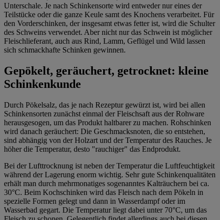
Unterschale. Je nach Schinkensorte wird entweder nur eines der
Teilstücke oder die ganze Keule samt des Knochens verarbeitet. Für
den Vorderschinken, der insgesamt etwas fetter ist, wird die Schulter
des Schweins verwendet. Aber nicht nur das Schwein ist möglicher
Fleischlieferant, auch aus Rind, Lamm, Geflügel und Wild lassen
sich schmackhafte Schinken gewinnen.
Gepökelt, geräuchert, getrocknet: kleine
Schinkenkunde
Durch Pökelsalz, das je nach Rezeptur gewürzt ist, wird bei allen
Schinkensorten zunächst einmal der Fleischsaft aus der Rohware
herausgesogen, um das Produkt haltbarer zu machen. Rohschinken
wird danach geräuchert: Die Geschmacksnoten, die so entstehen,
sind abhängig von der Holzart und der Temperatur des Rauches. Je
höher die Temperatur, desto "rauchiger" das Endprodukt.
Bei der Lufttrocknung ist neben der Temperatur die Luftfeuchtigkeit
während der Lagerung enorm wichtig. Sehr gute Schinkenqualitäten
erhält man durch mehrmonatiges sogenanntes Kalträuchern bei ca.
30°C. Beim Kochschinken wird das Fleisch nach dem Pökeln in
spezielle Formen gelegt und dann in Wasserdampf oder im
Wasserbad gegart. Die Temperatur liegt dabei unter 70°C, um das
Fleisch zu schonen. Gelegentlich findet allerdings auch bei diesen