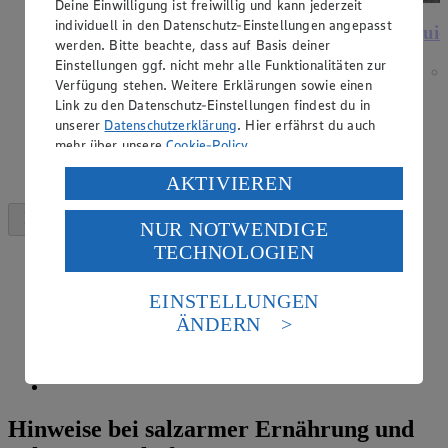
Deine Einwilligung ist freiwillig und kann jederzeit
individuell in den Datenschutz-Einstellungen angepasst
Quiche Lorraine
Quic
werden. Bitte beachte, dass auf Basis deiner
Einstellungen ggf. nicht mehr alle Funktionalitäten zur
Zubereitungsdauer
Verfügung stehen. Weitere Erklärungen sowie einen
2 h 40 min.
Link zu den Datenschutz-Einstellungen findest du in
unserer
Datenschutzerklärung
. Hier erfährst du auch
mehr über unsere
Cookie-Policy
.
Verarbeitung deiner personenbezogenen Daten in den
AKTIVIEREN
USA durch Facebook und YouTube:
NUR NOTWENDIGE
Wenn du auf „Aktivieren“ klickst, willigst du im Sinne
TECHNOLOGIEN
des Art. 49 Abs. 1 Satz 1 lit. a) DSGVO ein, dass deine
Daten in den USA verarbeitet werden. Der EuGH sieht
die USA als Land mit einem nach europäischen
EINSTELLUNGEN
Standards nicht angemessenen Datenschutzniveau an.
ÄNDERN
Es besteht das Risiko eines Zugriffs durch US-
amerikanische Behörden.
Informationen zum Herausgeber der Seite findest du
im
Impressum
Hinweise bei salzarmer Ernährung und