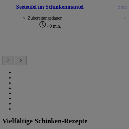
Seeteufel im Schinkenmantel
Serr
Zubereitungsdauer
40 min.
Vielfältige Schinken-Rezepte