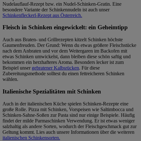
Nudelauflauf-Rezept bzw. ein Nudel-Schinken-Gratin. Eine
besondere Variante der Schinkennudeln ist auch unser
Schinkenfleckerl-Rezept aus Österreich.
Fleisch in Schinken eingewickelt: ein Geheimtipp
Auch aus Braten- und Grillrezepten kitzelt Schinken höchste
Gaumenfreuden. Der Grund: Wenn du etwas größere Fleischstücke
nach dem Anbraten und vor dem Weitergaren im Backofen mit
etwas Schinken umwickelst, dann bleiben diese schön saftig und
bekommen ein herzhafteres Aroma. Besonders lecker ist zum
Beispiel unser
gebratener Kalbsrücken
. Für diese
Zubereitungsmethode solltest du einen fettreicheren Schinken
wählen.
Italienische Spezialitäten mit Schinken
Auch in der italienischen Küche spielen Schinken-Rezepte eine
große Rolle. Pizza mit Schinken, Vorspeisen wie Saltimbocca und
Schinken-Sahne-Soßen zur Pasta sind nur einige Beispiele. Häufig
findet der milde Parmaschinken Verwendung. Er ist etwas weniger
salzhaltig als andere Sorten, wodurch der Fleischgeschmack gut zur
Geltung kommt. Lies auch unsere Informationen über die weiteren
italienischen Schinkensorten.