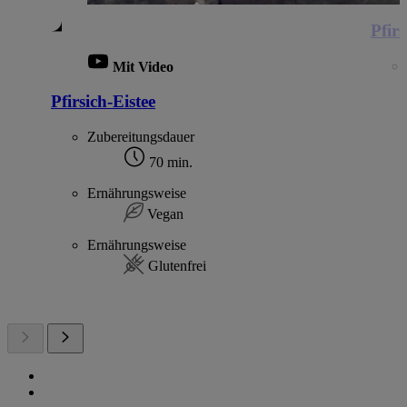
Pfir
Mit Video
Pfirsich-Eistee
Zubereitungsdauer
70 min.
Ernährungsweise
Vegan
Ernährungsweise
Glutenfrei