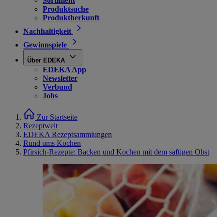
Sortiment
Produktsuche
Produktherkunft
Nachhaltigkeit
Gewinnspiele
Über EDEKA
EDEKA App
Newsletter
Verbund
Jobs
Zur Startseite
Rezeptwelt
EDEKA Rezeptsammlungen
Rund ums Kochen
Pfirsich-Rezepte: Backen und Kochen mit dem saftigen Obst