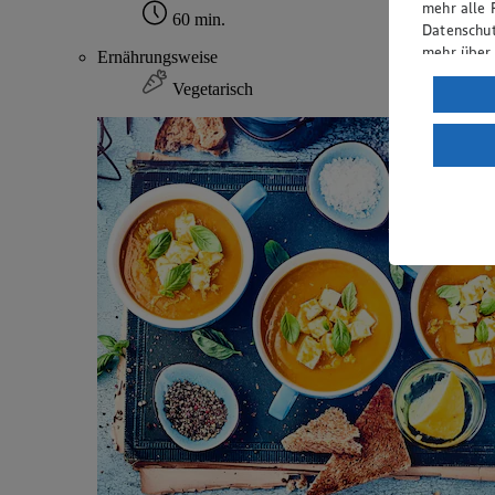
mehr alle 
60 min.
Datenschut
mehr über
Ernährungsweise
Vegetarisch
Verarbeit
Wenn du au
ein, dass 
einem nach
Risiko ein
Informatio