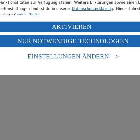
Funktionalitäten zur Verfügung stehen. Weitere Erklärungen sowie einen L
z-Einstellungen findest du in unserer
Datenschutzerklärung
. Hier erfährs
 unsere
Cookie-Policy
.
ung deiner personenbezogenen Daten in den USA durch Facebook und Yo
AKTIVIEREN
f „Aktivieren“ klickst, willigst du im Sinne des Art. 49 Abs. 1 Satz 1 lit
NUR NOTWENDIGE TECHNOLOGIEN
deine Daten in den USA verarbeitet werden. Der EuGH sieht die USA als 
 europäischen Standards nicht angemessenen Datenschutzniveau an. Es b
es Zugriffs durch US-amerikanische Behörden.
EINSTELLUNGEN ÄNDERN
nen zum Herausgeber der Seite findest du im
Impressum