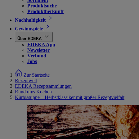
Sortiment
Produktsuche
Produktherkunft
Nachhaltigkeit
Gewinnspiele
Über EDEKA
EDEKA App
Newsletter
Verbund
Jobs
Zur Startseite
Rezeptwelt
EDEKA Rezeptsammlungen
Rund ums Kochen
Kürbissuppe – Herbstklassiker mit großer Rezeptvielfalt