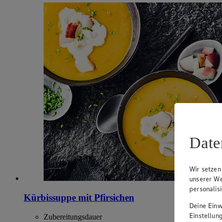
Date
Wir setzen
unserer We
personalis
Kürbissuppe mit Pfirsichen
Deine Einwi
Einstellun
Zubereitungsdauer