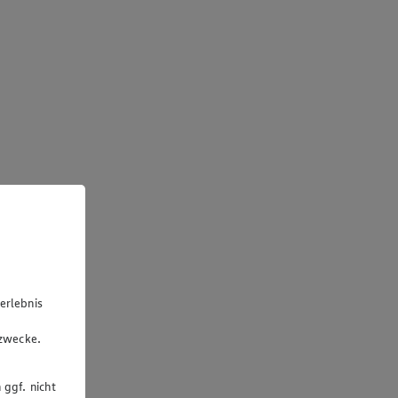
erlebnis
u
gzwecke.
 ggf. nicht