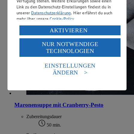
Verfügung stehen. Weitere Erklärungen sowie einen
Link zu den Datenschutz-Einstellungen findest du in
unserer
Datenschutzerklärung
. Hier erfährst du auch
mehr über unsere
Cookie-Policy
.
Verarbeitung deiner personenbezogenen Daten in den
AKTIVIEREN
USA durch Facebook und YouTube:
NUR NOTWENDIGE
Wenn du auf „Aktivieren“ klickst, willigst du im Sinne
TECHNOLOGIEN
des Art. 49 Abs. 1 Satz 1 lit. a) DSGVO ein, dass deine
Daten in den USA verarbeitet werden. Der EuGH sieht
die USA als Land mit einem nach europäischen
EINSTELLUNGEN
Standards nicht angemessenen Datenschutzniveau an.
ÄNDERN
Es besteht das Risiko eines Zugriffs durch US-
amerikanische Behörden.
Informationen zum Herausgeber der Seite findest du
im
Impressum
Maronensuppe mit Cranberry-Pesto
Zubereitungsdauer
50 min.