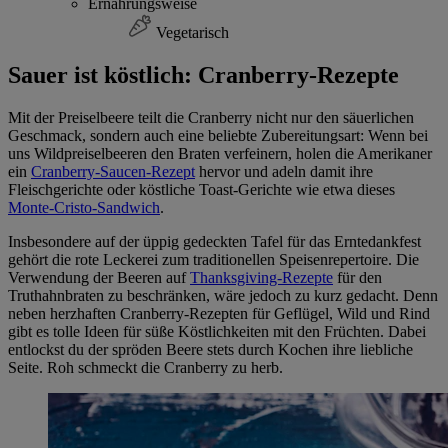
Ernährungsweise
Vegetarisch
Sauer ist köstlich: Cranberry-Rezepte
Mit der Preiselbeere teilt die Cranberry nicht nur den säuerlichen
Geschmack, sondern auch eine beliebte Zubereitungsart: Wenn bei
uns Wildpreiselbeeren den Braten verfeinern, holen die Amerikaner
ein
Cranberry-Saucen-Rezept
hervor und adeln damit ihre
Fleischgerichte oder köstliche Toast-Gerichte wie etwa dieses
Monte-Cristo-Sandwich
.
Insbesondere auf der üppig gedeckten Tafel für das Erntedankfest
gehört die rote Leckerei zum traditionellen Speisenrepertoire. Die
Verwendung der Beeren auf
Thanksgiving-Rezepte
für den
Truthahnbraten zu beschränken, wäre jedoch zu kurz gedacht. Denn
neben herzhaften Cranberry-Rezepten für Geflügel, Wild und Rind
gibt es tolle Ideen für süße Köstlichkeiten mit den Früchten. Dabei
entlockst du der spröden Beere stets durch Kochen ihre liebliche
Seite. Roh schmeckt die Cranberry zu herb.