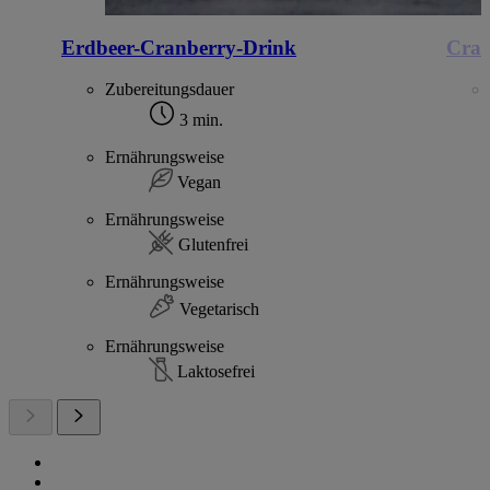
Erdbeer-Cranberry-Drink
Cran
Zubereitungsdauer
3 min.
Ernährungsweise
Vegan
Ernährungsweise
Glutenfrei
Ernährungsweise
Vegetarisch
Ernährungsweise
Laktosefrei