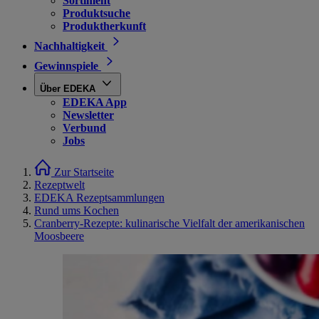
Sortiment
Produktsuche
Produktherkunft
Nachhaltigkeit
Gewinnspiele
Über EDEKA
EDEKA App
Newsletter
Verbund
Jobs
Zur Startseite
Rezeptwelt
EDEKA Rezeptsammlungen
Rund ums Kochen
Cranberry-Rezepte: kulinarische Vielfalt der amerikanischen
Moosbeere