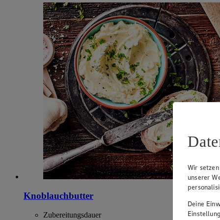
Date
Wir setzen
unserer We
personalis
Knoblauchbutter
Deine Einwi
Einstellun
Zubereitungsdauer