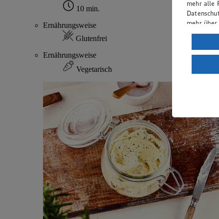
mehr alle 
10 min.
Datenschut
mehr über
Ernährungsweise
Glutenfrei
Verarbeit
Ernährungsweise
Wenn du au
ein, dass 
Vegetarisch
einem nach
Risiko ein
Informatio