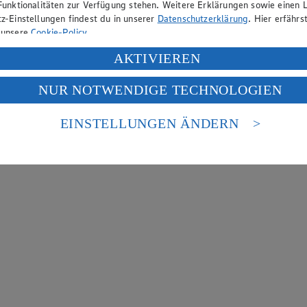
Funktionalitäten zur Verfügung stehen. Weitere Erklärungen sowie einen L
z-Einstellungen findest du in unserer
Datenschutzerklärung
. Hier erfährs
 unsere
Cookie-Policy
.
ung deiner personenbezogenen Daten in den USA durch Facebook und Yo
AKTIVIEREN
f „Aktivieren“ klickst, willigst du im Sinne des Art. 49 Abs. 1 Satz 1 lit
NUR NOTWENDIGE TECHNOLOGIEN
deine Daten in den USA verarbeitet werden. Der EuGH sieht die USA als 
 europäischen Standards nicht angemessenen Datenschutzniveau an. Es b
es Zugriffs durch US-amerikanische Behörden.
EINSTELLUNGEN ÄNDERN
nen zum Herausgeber der Seite findest du im
Impressum