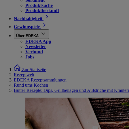
Sortiment
Produktsuche
Produktherkunft
Nachhaltigkeit
Gewinnspiele
Über EDEKA
EDEKA App
Newsletter
Verbund
Jobs
Zur Startseite
Rezeptwelt
EDEKA Rezeptsammlungen
Rund ums Kochen
Butter-Rezepte: Dips, Grillbeilagen und Aufstriche mit Kräut