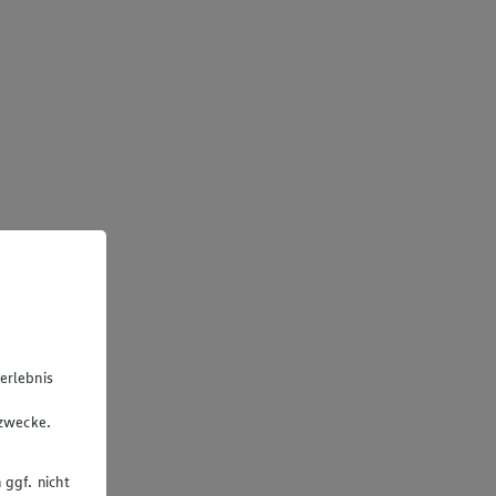
erlebnis
u
gzwecke.
 ggf. nicht