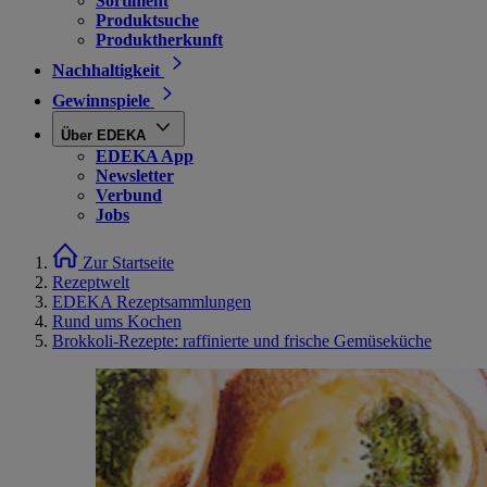
Sortiment
Produktsuche
Produktherkunft
Nachhaltigkeit
Gewinnspiele
Über EDEKA
EDEKA App
Newsletter
Verbund
Jobs
Zur Startseite
Rezeptwelt
EDEKA Rezeptsammlungen
Rund ums Kochen
Brokkoli-Rezepte: raffinierte und frische Gemüseküche