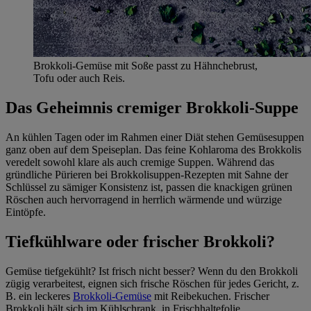
Brokkoli-Gemüse mit Soße passt zu Hähnchebrust,
Tofu oder auch Reis.
Das Geheimnis cremiger Brokkoli-Suppe
An kühlen Tagen oder im Rahmen einer Diät stehen Gemüsesuppen
ganz oben auf dem Speiseplan. Das feine Kohlaroma des Brokkolis
veredelt sowohl klare als auch cremige Suppen. Während das
gründliche Pürieren bei Brokkolisuppen-Rezepten mit Sahne der
Schlüssel zu sämiger Konsistenz ist, passen die knackigen grünen
Röschen auch hervorragend in herrlich wärmende und würzige
Eintöpfe.
Tiefkühlware oder frischer Brokkoli?
Gemüse tiefgekühlt? Ist frisch nicht besser? Wenn du den Brokkoli
zügig verarbeitest, eignen sich frische Röschen für jedes Gericht, z.
B. ein leckeres
Brokkoli-Gemüse
mit Reibekuchen. Frischer
Brokkoli hält sich im Kühlschrank, in Frischhaltefolie