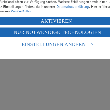
Funktionalitäten zur Verfügung stehen. Weitere Erklärungen sowie einen L
z-Einstellungen findest du in unserer
Datenschutzerklärung
. Hier erfährs
 unsere
Cookie-Policy
.
ung deiner personenbezogenen Daten in den USA durch Facebook und Yo
AKTIVIEREN
f „Aktivieren“ klickst, willigst du im Sinne des Art. 49 Abs. 1 Satz 1 lit
NUR NOTWENDIGE TECHNOLOGIEN
deine Daten in den USA verarbeitet werden. Der EuGH sieht die USA als 
 europäischen Standards nicht angemessenen Datenschutzniveau an. Es b
es Zugriffs durch US-amerikanische Behörden.
EINSTELLUNGEN ÄNDERN
nen zum Herausgeber der Seite findest du im
Impressum