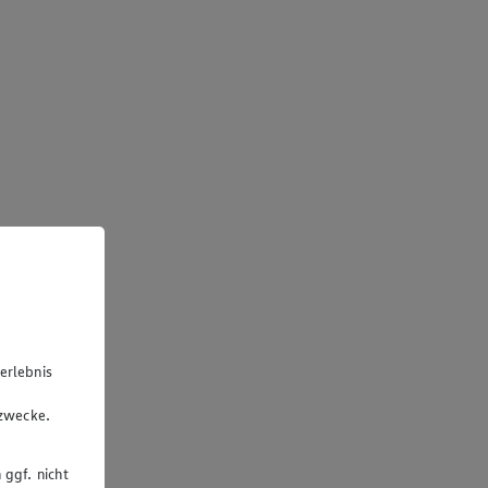
erlebnis
u
gzwecke.
 ggf. nicht