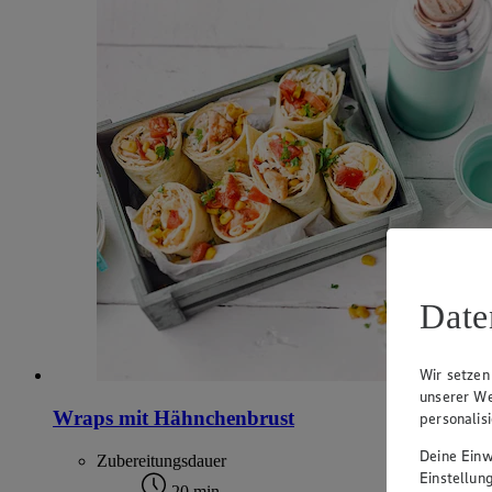
Date
Wir setzen
unserer We
Wraps mit Hähnchenbrust
personalis
Deine Einwi
Zubereitungsdauer
Einstellun
20 min.