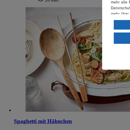
mehr alle 
Datenschut
mehr über
Verarbeit
Wenn du au
ein, dass 
einem nach
Risiko ein
Informatio
Spaghetti mit Hähnchen