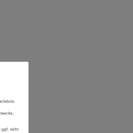
erlebnis
u
gzwecke.
 ggf. nicht