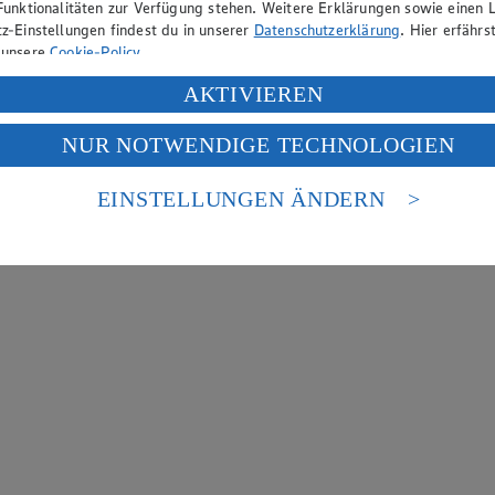
Funktionalitäten zur Verfügung stehen. Weitere Erklärungen sowie einen L
z-Einstellungen findest du in unserer
Datenschutzerklärung
. Hier erfährs
 unsere
Cookie-Policy
.
ung deiner personenbezogenen Daten in den USA durch Facebook und Yo
AKTIVIEREN
f „Aktivieren“ klickst, willigst du im Sinne des Art. 49 Abs. 1 Satz 1 lit
NUR NOTWENDIGE TECHNOLOGIEN
deine Daten in den USA verarbeitet werden. Der EuGH sieht die USA als 
 europäischen Standards nicht angemessenen Datenschutzniveau an. Es b
es Zugriffs durch US-amerikanische Behörden.
EINSTELLUNGEN ÄNDERN
nen zum Herausgeber der Seite findest du im
Impressum