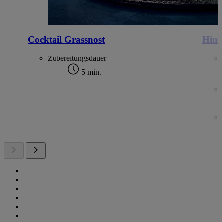
Cocktail Grassnost
Himb
Zubereitungsdauer
5 min.