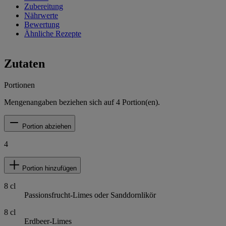
Zubereitung
Nährwerte
Bewertung
Ähnliche Rezepte
Zutaten
Portionen
Mengenangaben beziehen sich auf
4
Portion(en).
Portion abziehen
4
Portion hinzufügen
8
cl
Passionsfrucht-Limes oder Sanddornlikör
8
cl
Erdbeer-Limes