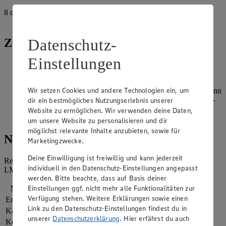
8
cl
Wodka Black Berries
Datenschutz-
Zubereitung
Einstellungen
Die Schnäpse sehr gut kühlen, dann lassen sie sich besser
einschenken.
Wir setzen Cookies und andere Technologien ein, um
Zuerst den gelblichen Schnaps in gekühlte Gläser füllen, dann
ganz langsam über die Rückseite eines Löffels den Erdbeer-
dir ein bestmögliches Nutzungserlebnis unserer
Limes laufen lassen. Zum Schluss auf dieselbe Art den
Website zu ermöglichen. Wir verwenden deine Daten,
Wodka oder Kaffeelikör einfüllen.
um unsere Website zu personalisieren und dir
möglichst relevante Inhalte anzubieten, sowie für
Nährwerte
Marketingzwecke.
Deine Einwilligung ist freiwillig und kann jederzeit
Referenzmenge für einen durchschnittlichen Erwachsenen laut
individuell in den Datenschutz-Einstellungen angepasst
LMIV (8.400 kJ/2.000 kcal).
werden. Bitte beachte, dass auf Basis deiner
Einstellungen ggf. nicht mehr alle Funktionalitäten zur
Nährwerte
pro Portion
Verfügung stehen. Weitere Erklärungen sowie einen
Energie
528 kj (6 %)
Link zu den Datenschutz-Einstellungen findest du in
Kalorien
126 kcal (6 %)
unserer
Datenschutzerklärung
. Hier erfährst du auch
Kohlenhydrate
12 g