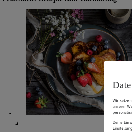
Date
Wir setzen
unserer We
personalis
Deine Einwi
Einstellun