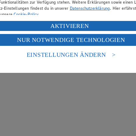
Funktionalitäten zur Verfügung stehen. Weitere Erklärungen sowie einen L
z-Einstellungen findest du in unserer
Datenschutzerklärung
. Hier erfährs
 unsere
Cookie-Policy
.
ung deiner personenbezogenen Daten in den USA durch Facebook und Yo
AKTIVIEREN
f „Aktivieren“ klickst, willigst du im Sinne des Art. 49 Abs. 1 Satz 1 lit
NUR NOTWENDIGE TECHNOLOGIEN
deine Daten in den USA verarbeitet werden. Der EuGH sieht die USA als 
 europäischen Standards nicht angemessenen Datenschutzniveau an. Es b
es Zugriffs durch US-amerikanische Behörden.
EINSTELLUNGEN ÄNDERN
nen zum Herausgeber der Seite findest du im
Impressum