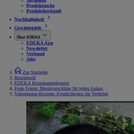
Sortiment
Produktsuche
Produktherkunft
Nachhaltigkeit
Gewinnspiele
Über EDEKA
EDEKA App
Newsletter
Verbund
Jobs
Zur Startseite
Rezeptwelt
EDEKA Rezeptsammlungen
Feste Feiern: Menüvorschläge für jeden Anlass
Valentinstag-Rezepte: Köstlichkeiten für Verliebte