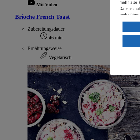
mehr alle 
Mit Video
Datenschut
mehr über
Brioche French Toast
Verarbeit
Zubereitungsdauer
Wenn du au
46 min.
ein, dass 
Ernährungsweise
einem nach
Risiko ein
Vegetarisch
Informatio