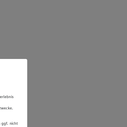
erlebnis
u
gzwecke.
 ggf. nicht