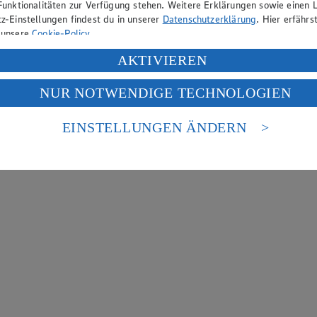
Funktionalitäten zur Verfügung stehen. Weitere Erklärungen sowie einen L
z-Einstellungen findest du in unserer
Datenschutzerklärung
. Hier erfährs
 unsere
Cookie-Policy
.
ung deiner personenbezogenen Daten in den USA durch Facebook und Yo
AKTIVIEREN
f „Aktivieren“ klickst, willigst du im Sinne des Art. 49 Abs. 1 Satz 1 lit
NUR NOTWENDIGE TECHNOLOGIEN
deine Daten in den USA verarbeitet werden. Der EuGH sieht die USA als 
 europäischen Standards nicht angemessenen Datenschutzniveau an. Es b
es Zugriffs durch US-amerikanische Behörden.
EINSTELLUNGEN ÄNDERN
nen zum Herausgeber der Seite findest du im
Impressum