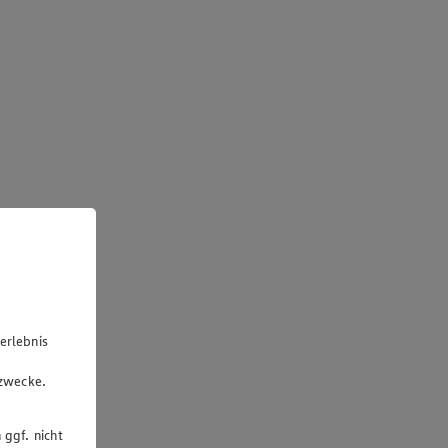
erlebnis
u
gzwecke.
 ggf. nicht