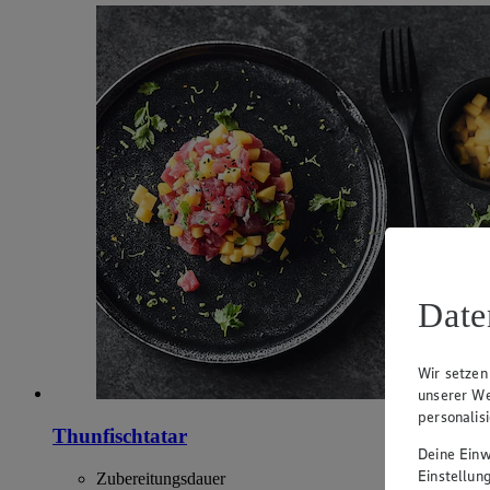
Date
Wir setzen
unserer We
personalis
Thunfischtatar
Deine Einwi
Einstellun
Zubereitungsdauer