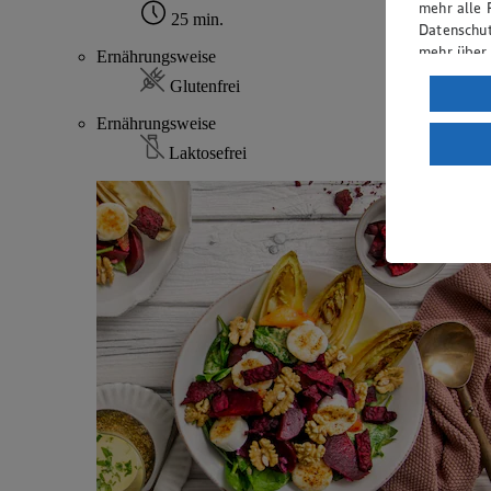
mehr alle 
25 min.
Datenschut
mehr über
Ernährungsweise
Glutenfrei
Verarbeit
Ernährungsweise
Wenn du au
ein, dass 
Laktosefrei
einem nach
Risiko ein
Informatio