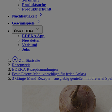
Sortiment
Produktsuche
Produktherkunft
Nachhaltigkeit
Gewinnspiele
Über EDEKA
EDEKA App
Newsletter
Verbund
Jobs
Zur Startseite
Rezeptwelt
EDEKA Rezeptsammlungen
Feste Feiern: Menüvorschläge für jeden Anlass
3-Gänge-Menü-Rezepte – ausgiebig genießen mit dreierlei Spe