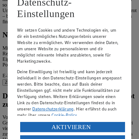
Datenschutz-
so nennen. Für Weißmehl wird nur der Getreidekern verwendet.
Und hier noch ein
Tipp:
Vollkornbrot hält sich länger als helles Brot
Einstellungen
– bei Raumtemperatur in der Regel bis zu vier Tage. Weitere Infos
finden Sie in unserer Warenkunde
Vollkornbrot.
Wir setzen Cookies und andere Technologien ein, um
Neuigkeiten aus der EDEKA Welt
dir ein bestmögliches Nutzungserlebnis unserer
Website zu ermöglichen. Wir verwenden deine Daten,
Mit unserem Newsletter gibt es frische Angebote, vielfältige
um unsere Website zu personalisieren und dir
Rezepte, Kochtricks und Wissenswertes sowie Informationen zu
möglichst relevante Inhalte anzubieten, sowie für
Eigenmarken, Gewinnspielen und Bonusprogrammen direkt ins
Marketingzwecke.
Postfach.
Deine Einwilligung ist freiwillig und kann jederzeit
E-Mail-Adresse (Pflichtfeld)
individuell in den Datenschutz-Einstellungen angepasst
Zur Newsletter-Anmeldung
werden. Bitte beachte, dass auf Basis deiner
Einstellungen ggf. nicht mehr alle Funktionalitäten zur
Das gilt es beim Backen von Vollkornbrot
Verfügung stehen. Weitere Erklärungen sowie einen
Link zu den Datenschutz-Einstellungen findest du in
zu beachten
unserer
Datenschutzerklärung
. Hier erfährst du auch
mehr über unsere
Cookie-Policy
.
Vollkornbrot können Sie schnell und einfach selber backen. Die
Grundzutaten sind Vollkornmehl, Wasser, Salz und Hefe sowie bei
Verarbeitung deiner personenbezogenen Daten in den
AKTIVIEREN
vielen Rezepten Sauerteig, der vor allem schweres Roggenmehl
USA durch Facebook und YouTube:
zuverlässig treiben lässt. Sauerteigkulturen sind eine Mischung aus