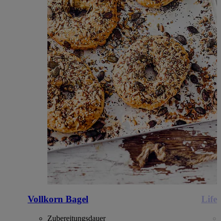
Vollkorn Bagel
Life
Zubereitungsdauer