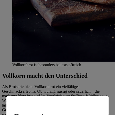
Vollkornbrot ist besonders ballaststoffreich
Vollkorn macht den Unterschied
Als Brotsorte bietet Vollkornbrot ein vielfältiges
Geschmackserlebnis. Ob würzig, nussig oder säuerlich – die
markante Note bringt's! Im Vergleich zum fluffigen Weißbrot aus
Weißmehl sorgt der hohe Anteil an Ballaststoffen für eine
langanhaltende Sättigung. Die Ballaststoffe stammen vom vollen
Getreidekorn, aus dem das Vollkornmehl zu 90 Prozent bestehen
muss. Dann erst darf sich ein damit zubereitetes Vollkornbrot auch