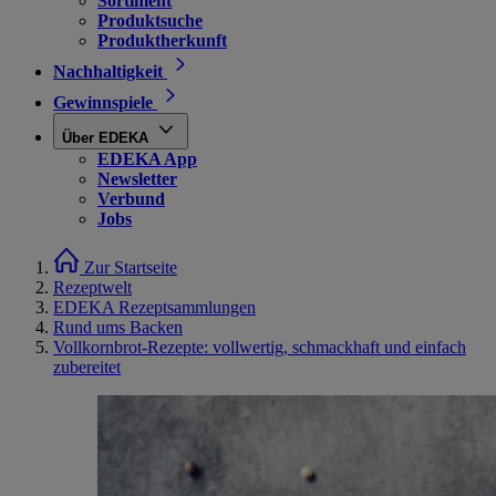
Sortiment
Produktsuche
Produktherkunft
Nachhaltigkeit
Gewinnspiele
Über EDEKA
EDEKA App
Newsletter
Verbund
Jobs
Zur Startseite
Rezeptwelt
EDEKA Rezeptsammlungen
Rund ums Backen
Vollkornbrot-Rezepte: vollwertig, schmackhaft und einfach
zubereitet