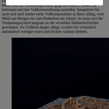
Für alle Vollkorn-Rezepte zum Schluss noch ein Tipp: Wenn Sie
bisher fast nur Weißmehlprodukte gegessen haben, sollten Sie
Informationen zum Herausgeber der Seite findest du
behutsam auf eine Vollkornernährung umstellen. Integrieren Sie
im
Impressum
nach und nach immer mehr Vollkornprodukte in Ihren Alltag, vom
Müsli am Morgen bis zum Butterbrot am Abend. So kann sich Ihr
Verdauungssystem langsam an die verstärkte Ballaststoffzufuhr
gewöhnen. Da Vollkorn länger sättigt, werden Sie vermutlich
automatisch weniger essen und leichter schlank bleiben.