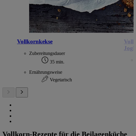
Vollkornkekse
Voll
Jogh
Zubereitungsdauer
35 min.
Ernährungsweise
Vegetarisch
Vollkorn-Rezepte für die Beilagenküche