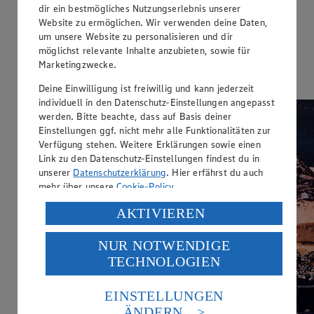
dir ein bestmögliches Nutzungserlebnis unserer
Ernährungsweise
Website zu ermöglichen. Wir verwenden deine Daten,
um unsere Website zu personalisieren und dir
Vegetarisch
möglichst relevante Inhalte anzubieten, sowie für
Ernährungsweise
Marketingzwecke.
Laktosefrei
Deine Einwilligung ist freiwillig und kann jederzeit
individuell in den Datenschutz-Einstellungen angepasst
werden. Bitte beachte, dass auf Basis deiner
Einstellungen ggf. nicht mehr alle Funktionalitäten zur
Verfügung stehen. Weitere Erklärungen sowie einen
Link zu den Datenschutz-Einstellungen findest du in
unserer
Datenschutzerklärung
. Hier erfährst du auch
mehr über unsere
Cookie-Policy
.
Verarbeitung deiner personenbezogenen Daten in den
AKTIVIEREN
USA durch Facebook und YouTube:
NUR NOTWENDIGE
Wenn du auf „Aktivieren“ klickst, willigst du im Sinne
TECHNOLOGIEN
des Art. 49 Abs. 1 Satz 1 lit. a) DSGVO ein, dass deine
Daten in den USA verarbeitet werden. Der EuGH sieht
die USA als Land mit einem nach europäischen
EINSTELLUNGEN
Standards nicht angemessenen Datenschutzniveau an.
ÄNDERN