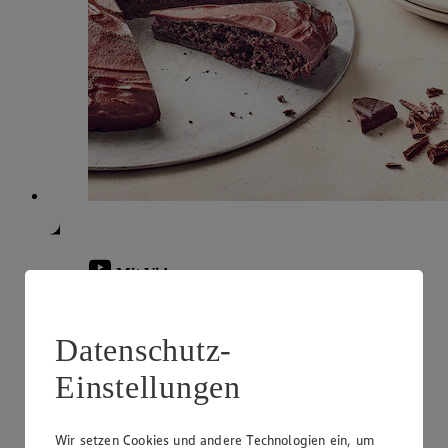
Mit Video
Veganer Schokokuchen
Datenschutz-
Zubereitungsdauer
Einstellungen
2 h 20 min.
Ernährungsweise
Wir setzen Cookies und andere Technologien ein, um
Vegan