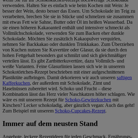
verwenden. Halten Sie es einfach wie beim Kochen mit Wein: Je
besser der Wein, desto besser das Essen. Um Schokolade im Teig zu
verarbeiten, brechen Sie sie in Stücke und schmelzen sie zusammen
mit etwas Fett wie Sahne, Butter oder Öl im heißen Wasserbad. Da
sie einen höheren Kakaoanteil enthält und intensiver schmeckt als
Vollmilchschokolade, verwenden Sie zum Backen eher dunkle
Schokolade. Möchten Sie zusätzlich Kakaopulver verquirlen,
nehmen Sie Backkakao oder dunklen Trinkkakao. Zum Überziehen
von Kuchen nutzen Sie Kuvertüre oder Glasur, da sie durch den
hohen Fettgehalt besonders gut schmilzt und sich gleichmäßiger
verteilen lässt. Es gibt Zartbitterkuvertüre, dazu Vollmilch- und
weiße Varianten. Feine Glasurlinien lassen sich wie in unserem
Schokotörtchen-Rezept beschrieben mit einer aufgeschnittenen
Plastiktüte aufbringen. Damit dekorieren wir auch unseren
saftigen
Kaffeekuchen
, der außerdem mit Schokolade, Zimt und
Haselnüssen zubereitet wird. Schoko und Frucht – diese
Kombination lässt das Herz vieler Naschkatzen höher schlagen. Wie
wäre es mit unserem Rezept für
Schoko-Gewürzkuchen
mit
Kirschen? Lecker schokoladig, aber gänzlich vegan: Auch das geht!
Zum Beispiel mit unserem
Schoko-Cupcakes-Rezept
.
Immer auf dem neusten Stand
Angebote, leckere Rezeptideen für jeden Geschmack, Ernährungs-