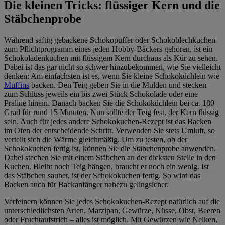
Die kleinen Tricks: flüssiger Kern und die
Stäbchenprobe
Während saftig gebackene Schokopuffer oder Schokoblechkuchen
zum Pflichtprogramm eines jeden Hobby-Bäckers gehören, ist ein
Schokoladenkuchen mit flüssigem Kern durchaus als Kür zu sehen.
Dabei ist das gar nicht so schwer hinzubekommen, wie Sie vielleicht
denken: Am einfachsten ist es, wenn Sie kleine Schokoküchlein wie
Muffins
backen. Den Teig geben Sie in die Mulden und stecken
zum Schluss jeweils ein bis zwei Stück Schokolade oder eine
Praline hinein. Danach backen Sie die Schokoküchlein bei ca. 180
Grad für rund 15 Minuten. Nun sollte der Teig fest, der Kern flüssig
sein. Auch für jedes andere Schokokuchen-Rezept ist das Backen
im Ofen der entscheidende Schritt. Verwenden Sie stets Umluft, so
verteilt sich die Wärme gleichmäßig. Um zu testen, ob der
Schokokuchen fertig ist, können Sie die Stäbchenprobe anwenden.
Dabei stechen Sie mit einem Stäbchen an der dicksten Stelle in den
Kuchen. Bleibt noch Teig hängen, braucht er noch ein wenig. Ist
das Stäbchen sauber, ist der Schokokuchen fertig. So wird das
Backen auch für Backanfänger nahezu gelingsicher.
Verfeinern können Sie jedes Schokokuchen-Rezept natürlich auf die
unterschiedlichsten Arten. Marzipan, Gewürze, Nüsse, Obst, Beeren
oder Fruchtaufstrich – alles ist möglich. Mit Gewürzen wie Nelken,