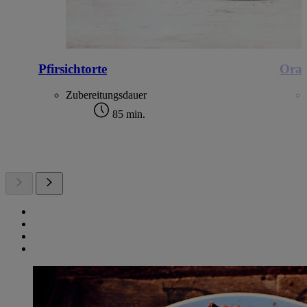
Pfirsichtorte
Oran
Zubereitungsdauer
85 min.