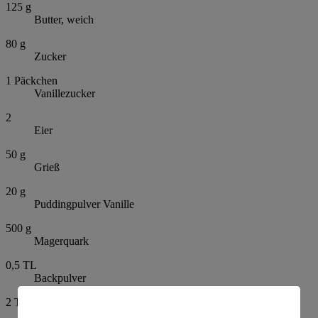
125
g
Butter, weich
80
g
Zucker
1
Päckchen
Vanillezucker
2
Eier
50
g
Grieß
20
g
Puddingpulver Vanille
500
g
Magerquark
0,5
TL
Backpulver
2
TL
Zitronensaft