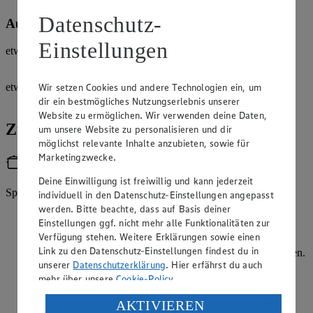
Datenschutz-
Außerdem:
Einstellungen
etwas
Butter
Wir setzen Cookies und andere Technologien ein, um
etwas
Grieß
dir ein bestmögliches Nutzungserlebnis unserer
Website zu ermöglichen. Wir verwenden deine Daten,
Zubereitung
um unsere Website zu personalisieren und dir
möglichst relevante Inhalte anzubieten, sowie für
Marketingzwecke.
Utensilien
Deine Einwilligung ist freiwillig und kann jederzeit
Springform (20 cm)
individuell in den Datenschutz-Einstellungen angepasst
werden. Bitte beachte, dass auf Basis deiner
Die Springform mit Butter einfetten und dünn mit Grieß
Einstellungen ggf. nicht mehr alle Funktionalitäten zur
ausstreuen.
Verfügung stehen. Weitere Erklärungen sowie einen
Link zu den Datenschutz-Einstellungen findest du in
Den Backofen auf 190 Grad Ober- und Unterhitze vorheizen.
unserer
Datenschutzerklärung
. Hier erfährst du auch
Weiche Butter, Zucker und Vanillezucker mit dem
mehr über unsere
Cookie-Policy
.
Handrührgerät verrühren. Die Eier einzeln unterrühren.
Verarbeitung deiner personenbezogenen Daten in den
AKTIVIEREN
Grieß, Puddingpulver, Quark, Backpulver und Zitronensaft