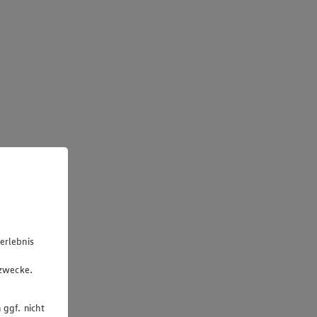
erlebnis
u
gzwecke.
 ggf. nicht