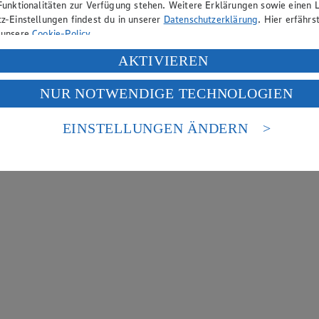
Funktionalitäten zur Verfügung stehen. Weitere Erklärungen sowie einen L
z-Einstellungen findest du in unserer
Datenschutzerklärung
. Hier erfährs
 unsere
Cookie-Policy
.
ung deiner personenbezogenen Daten in den USA durch Facebook und Yo
AKTIVIEREN
f „Aktivieren“ klickst, willigst du im Sinne des Art. 49 Abs. 1 Satz 1 lit
NUR NOTWENDIGE TECHNOLOGIEN
deine Daten in den USA verarbeitet werden. Der EuGH sieht die USA als 
 europäischen Standards nicht angemessenen Datenschutzniveau an. Es b
es Zugriffs durch US-amerikanische Behörden.
EINSTELLUNGEN ÄNDERN
nen zum Herausgeber der Seite findest du im
Impressum