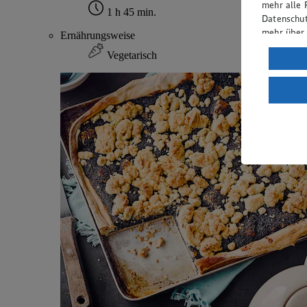
mehr alle 
1 h 45 min.
Datenschut
mehr über
Ernährungsweise
Vegetarisch
Verarbeit
Wenn du au
ein, dass 
einem nach
Risiko ein
Informatio