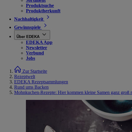
Sortiment
Produktsuche
Produktherkunft
Nachhaltigkeit
Gewinnspiele
Über EDEKA
EDEKA App
Newsletter
Verbund
Jobs
Zur Startseite
Rezeptwelt
EDEKA Rezeptsammlungen
Rund ums Backen
Mohnkuchen-Rezepte: Hier kommen kleine Samen ganz groß r