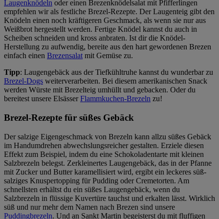
Laugenknödeln
oder einen Brezenknödelsalat mit Pfifferlingen
empfehlen wir als festliche Brezel-Rezepte. Der Laugenteig gibt den
Knödeln einen noch kräftigeren Geschmack, als wenn sie nur aus
Weißbrot hergestellt werden. Fertige Knödel kannst du auch in
Scheiben schneiden und kross anbraten. Ist dir die Knödel-
Herstellung zu aufwendig, bereite aus den hart gewordenen Brezen
einfach einen
Brezensalat
mit Gemüse zu.
Tipp
: Laugengebäck aus der Tiefkühltruhe kannst du wunderbar zu
Brezel-Dogs
weiterverarbeiten. Bei diesem amerikanischen Snack
werden Würste mit Brezelteig umhüllt und gebacken. Oder du
bereitest unsere Elsässer
Flammkuchen-Brezeln
zu!
Brezel-Rezepte für süßes Gebäck
Der salzige Eigengeschmack von Brezeln kann allzu süßes Gebäck
im Handumdrehen abwechslungsreicher gestalten. Erziele diesen
Effekt zum Beispiel, indem du eine Schokoladentarte mit kleinen
Salzbrezeln belegst. Zerkleinertes Laugengebäck, das in der Pfanne
mit Zucker und Butter karamellisiert wird, ergibt ein leckeres süß-
salziges Knuspertopping für Pudding oder Cremetorten. Am
schnellsten erhältst du ein süßes Laugengebäck, wenn du
Salzbrezeln in flüssige Kuvertüre tauchst und erkalten lässt. Wirklich
süß und nur mehr dem Namen nach Brezen sind unsere
Puddingbrezeln
. Und an Sankt Martin begeisterst du mit fluffigen