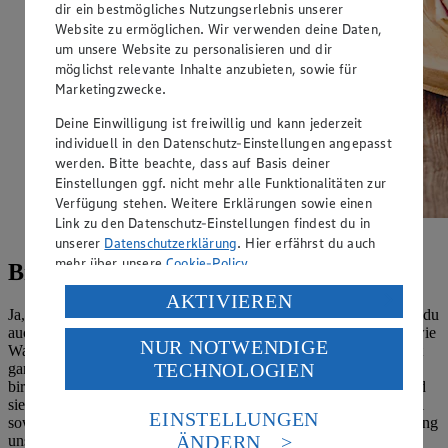
dir ein bestmögliches Nutzungserlebnis unserer
Website zu ermöglichen. Wir verwenden deine Daten,
um unsere Website zu personalisieren und dir
möglichst relevante Inhalte anzubieten, sowie für
Marketingzwecke.
Deine Einwilligung ist freiwillig und kann jederzeit
individuell in den Datenschutz-Einstellungen angepasst
werden. Bitte beachte, dass auf Basis deiner
Einstellungen ggf. nicht mehr alle Funktionalitäten zur
Verfügung stehen. Weitere Erklärungen sowie einen
Link zu den Datenschutz-Einstellungen findest du in
Obazda gilt als bayerischer Brotzeit-Klassiker.
unserer
Datenschutzerklärung
. Hier erfährst du auch
mehr über unsere
Cookie-Policy
.
Brezel-Rezepte: Obazda, Knödel & Co.
Verarbeitung deiner personenbezogenen Daten in den
AKTIVIEREN
Ja, Laugenbrezeln (oder -stangen, -knoten oder -brötchen) kannst du
USA durch Facebook und YouTube:
auch selbst machen! Du brauchst dafür nur salzigen Hefeteig, sowie
NUR NOTWENDIGE
Wenn du auf „Aktivieren“ klickst, willigst du im Sinne
Wasser und Küchennatron. Die daraus hergestellte Lauge ist nicht
TECHNOLOGIEN
ganz so konzentriert wie die von Profi-Bäcker:innen verwendete,
des Art. 49 Abs. 1 Satz 1 lit. a) DSGVO ein, dass deine
birgt dafür aber auch weniger Gefahren bei der Handhabung. Und
Daten in den USA verarbeitet werden. Der EuGH sieht
sie erzeugt den gleichen Bräunungseffekt beim Backen der Brezel
die USA als Land mit einem nach europäischen
EINSTELLUNGEN
sowie einen leichten Laugengeschmack. Verwende zur Orientierung
Standards nicht angemessenen Datenschutzniveau an.
ÄNDERN
unser
Grundrezept für Hefeteig
, füge aber nur ca. einen Teelöffel