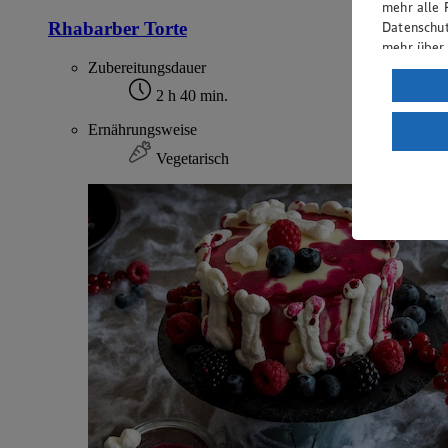
mehr alle 
Rhabarber Torte
Datenschut
mehr über
Zubereitungsdauer
Verarbeit
2 h 40 min.
Wenn du au
Ernährungsweise
ein, dass 
einem nach
Vegetarisch
Risiko ein
Informatio