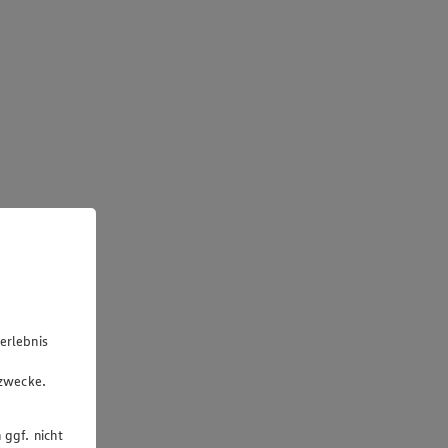
erlebnis
u
gzwecke.
 ggf. nicht