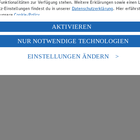
Funktionalitäten zur Verfügung stehen. Weitere Erklärungen sowie einen L
z-Einstellungen findest du in unserer
Datenschutzerklärung
. Hier erfährs
 unsere
Cookie-Policy
.
ung deiner personenbezogenen Daten in den USA durch Facebook und Yo
AKTIVIEREN
f „Aktivieren“ klickst, willigst du im Sinne des Art. 49 Abs. 1 Satz 1 lit
NUR NOTWENDIGE TECHNOLOGIEN
deine Daten in den USA verarbeitet werden. Der EuGH sieht die USA als 
 europäischen Standards nicht angemessenen Datenschutzniveau an. Es b
es Zugriffs durch US-amerikanische Behörden.
EINSTELLUNGEN ÄNDERN
nen zum Herausgeber der Seite findest du im
Impressum