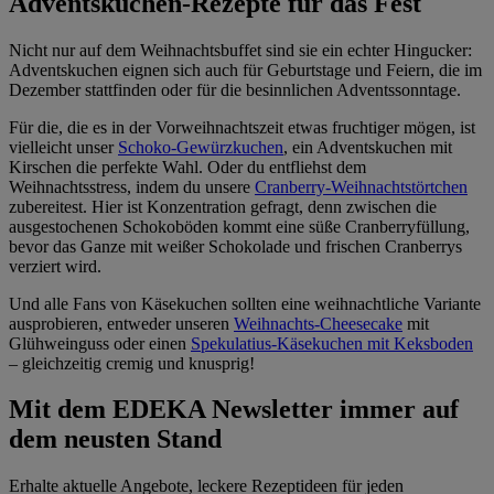
Adventskuchen-Rezepte für das Fest
Nicht nur auf dem Weihnachtsbuffet sind sie ein echter Hingucker:
Adventskuchen eignen sich auch für Geburtstage und Feiern, die im
Dezember stattfinden oder für die besinnlichen Adventssonntage.
Für die, die es in der Vorweihnachtszeit etwas fruchtiger mögen, ist
vielleicht unser
Schoko-Gewürzkuchen
, ein Adventskuchen mit
Kirschen die perfekte Wahl. Oder du entfliehst dem
Weihnachtsstress, indem du unsere
Cranberry-Weihnachtstörtchen
zubereitest. Hier ist Konzentration gefragt, denn zwischen die
ausgestochenen Schokoböden kommt eine süße Cranberryfüllung,
bevor das Ganze mit weißer Schokolade und frischen Cranberrys
verziert wird.
Und alle Fans von Käsekuchen sollten eine weihnachtliche Variante
ausprobieren, entweder unseren
Weihnachts-Cheesecake
mit
Glühweinguss oder einen
Spekulatius-Käsekuchen mit Keksboden
– gleichzeitig cremig und knusprig!
Mit dem EDEKA Newsletter immer auf
dem neusten Stand
Erhalte aktuelle Angebote, leckere Rezeptideen für jeden