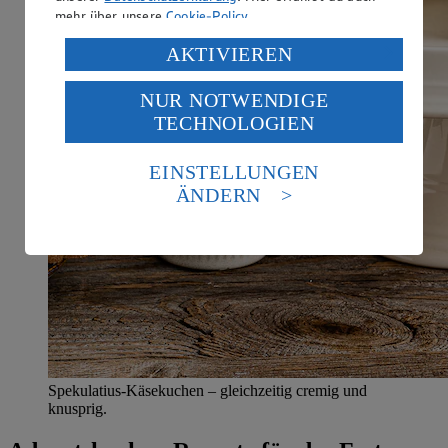
mehr über unsere
Cookie-Policy
.
Verarbeitung deiner personenbezogenen Daten in den
AKTIVIEREN
USA durch Facebook und YouTube:
NUR NOTWENDIGE
Wenn du auf „Aktivieren“ klickst, willigst du im Sinne
TECHNOLOGIEN
des Art. 49 Abs. 1 Satz 1 lit. a) DSGVO ein, dass deine
Daten in den USA verarbeitet werden. Der EuGH sieht
die USA als Land mit einem nach europäischen
EINSTELLUNGEN
Standards nicht angemessenen Datenschutzniveau an.
ÄNDERN
Es besteht das Risiko eines Zugriffs durch US-
amerikanische Behörden.
Informationen zum Herausgeber der Seite findest du
im
Impressum
Spekulatius-Käsekuchen – gleichzeitig cremig und
knusprig.