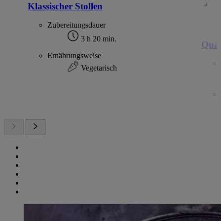
Klassischer Stollen
Zubereitungsdauer
3 h 20 min.
Quar
Ernährungsweise
Vegetarisch