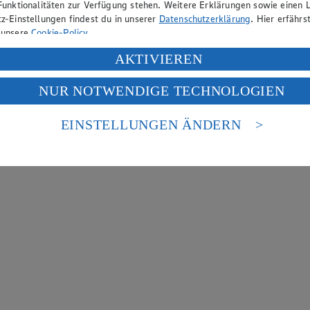
Funktionalitäten zur Verfügung stehen. Weitere Erklärungen sowie einen L
z-Einstellungen findest du in unserer
Datenschutzerklärung
. Hier erfährs
 unsere
Cookie-Policy
.
ung deiner personenbezogenen Daten in den USA durch Facebook und Yo
AKTIVIEREN
f „Aktivieren“ klickst, willigst du im Sinne des Art. 49 Abs. 1 Satz 1 lit
NUR NOTWENDIGE TECHNOLOGIEN
deine Daten in den USA verarbeitet werden. Der EuGH sieht die USA als 
 europäischen Standards nicht angemessenen Datenschutzniveau an. Es b
es Zugriffs durch US-amerikanische Behörden.
EINSTELLUNGEN ÄNDERN
nen zum Herausgeber der Seite findest du im
Impressum