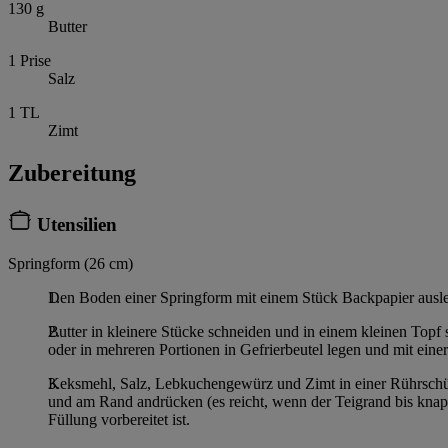
130
g
Butter
1
Prise
Salz
1
TL
Zimt
Zubereitung
Utensilien
Springform (26 cm)
Den Boden einer Springform mit einem Stück Backpapier ausleg
Butter in kleinere Stücke schneiden und in einem kleinen Top
oder in mehreren Portionen in Gefrierbeutel legen und mit einer
Keksmehl, Salz, Lebkuchengewürz und Zimt in einer Rührschüs
und am Rand andrücken (es reicht, wenn der Teigrand bis knapp
Füllung vorbereitet ist.