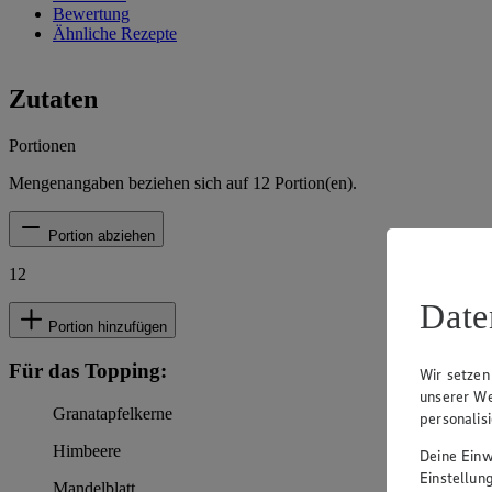
Bewertung
Ähnliche Rezepte
Zutaten
Portionen
Mengenangaben beziehen sich auf
12
Portion(en).
Portion abziehen
12
Date
Portion hinzufügen
Für das Topping:
Wir setzen
unserer We
Granatapfelkerne
personalis
Himbeere
Deine Einwi
Einstellun
Mandelblatt