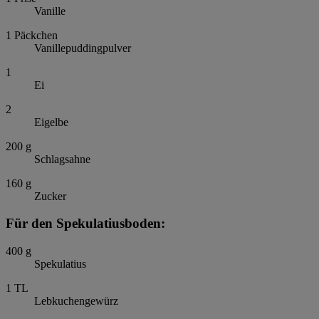
Vanille
1
Päckchen
Vanillepuddingpulver
1
Ei
2
Eigelbe
200
g
Schlagsahne
160
g
Zucker
Für den Spekulatiusboden:
400
g
Spekulatius
1
TL
Lebkuchengewürz