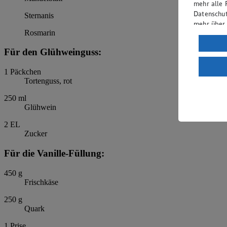
mehr alle 
Datenschut
Sternanis
mehr über
Rosmarin
Verarbeit
Für den Glühweinguss:
Wenn du au
ein, dass 
1
Päckchen
einem nach
Tortenguss, rot
Risiko ein
250
ml
Informatio
Glühwein
2
EL
Zucker
Für die Vanille-Füllung:
450
g
Frischkäse
250
g
Quark
1
Prise