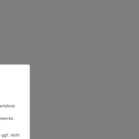
erlebnis
u
gzwecke.
 ggf. nicht