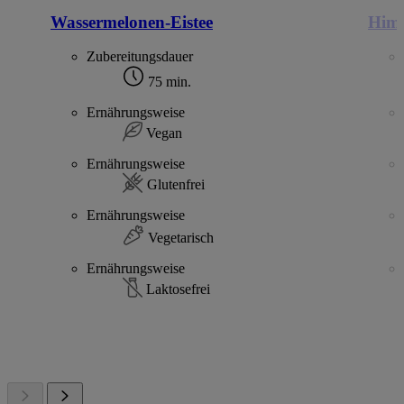
Wassermelonen-Eistee
Him
Zubereitungsdauer
75 min.
Ernährungsweise
Vegan
Ernährungsweise
Glutenfrei
Ernährungsweise
Vegetarisch
Ernährungsweise
Laktosefrei