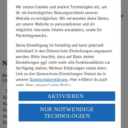
Die Wassermelonenmischung in ein gefriergeeignetes
Behältnis geben und für 4 Stunden im Tiefkühler gefrieren.
Wir setzen Cookies und andere Technologien ein, um
dir ein bestmögliches Nutzungserlebnis unserer
Die gefrorene Melonenmasse mit einem Löffel portionsweise
Website zu ermöglichen. Wir verwenden deine Daten,
in einen Standmixer geben. Energy Drink und Eiswürfel
um unsere Website zu personalisieren und dir
zugeben und alles gut durchmixen, bis eine halbgefrorene
möglichst relevante Inhalte anzubieten, sowie für
Konsistenz entsteht. Die übrige Limette heiß abspülen und
Marketingzwecke.
vier Scheiben abschneiden.
Deine Einwilligung ist freiwillig und kann jederzeit
Wassermelonen Slush in gekühlte Gläser abfüllen und mit
individuell in den Datenschutz-Einstellungen angepasst
einer Limettenscheibe garniert servieren.
werden. Bitte beachte, dass auf Basis deiner
Nährwerte
Einstellungen ggf. nicht mehr alle Funktionalitäten zur
Verfügung stehen. Weitere Erklärungen sowie einen
Link zu den Datenschutz-Einstellungen findest du in
Referenzmenge für einen durchschnittlichen Erwachsenen laut
unserer
Datenschutzerklärung
. Hier erfährst du auch
LMIV (8.400 kJ/2.000 kcal).
mehr über unsere
Cookie-Policy
.
Nährwerte
pro Portion
Verarbeitung deiner personenbezogenen Daten in den
AKTIVIEREN
Energie
582 kj (7 %)
USA durch Facebook und YouTube:
Kalorien
139 kcal (7 %)
NUR NOTWENDIGE
Kohlenhydrate
27 g
Wenn du auf „Aktivieren“ klickst, willigst du im Sinne
TECHNOLOGIEN
des Art. 49 Abs. 1 Satz 1 lit. a) DSGVO ein, dass deine
Fett
1 g
Daten in den USA verarbeitet werden. Der EuGH sieht
Eiweiß
1 g
die USA als Land mit einem nach europäischen