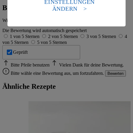
EINSTELLUNGEN
Standards nicht angemessenen Datenschutzniveau an.
Bewertung
ÄNDERN
Es besteht das Risiko eines Zugriffs durch US-
amerikanische Behörden.
Wie hat es dir geschmeckt?
Informationen zum Herausgeber der Seite findest du
Die Bewertung wird automatisch gespeichert
im
Impressum
1 von 5 Sternen
2 von 5 Sternen
3 von 5 Sternen
4
von 5 Sternen
5 von 5 Sternen
Geprüft
Bitte Pfeile benutzen
Vielen Dank für deine Bewertung.
Bitte wähle eine Bewertung aus, um fortzufahren.
Bewerten
Ähnliche Rezepte