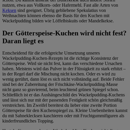
nutzen, etwa aus Vollkorn- oder Hafermehl. Fast alle Arten von
Keksen
sind geeignet. Übrig gebliebene Spekulatius von
Weihnachten können ebenso die Basis für den Kuchen mit
Wackelpudding bilden wie Löffelbiskuits oder Mandelkekse.
Der Götterspeise-Kuchen wird nicht fest?
Daran liegt es
Entscheidend für die erfolgreiche Umsetzung unseres
Wackelpudding-Kuchen-Rezepts ist die richtige Konsistenz der
Götterspeise. Wird sie nicht fest, kann das verschiedene Ursachen
haben. Meistens wird das Pulver in der Flüssigkeit zu stark erhitzt –
in der Regel darf die Mischung nicht kochen. Oder es wird zu
wenig gerührt, dann löst es sich nicht vollständig auf. Beide Fehler
sind bei der Zubereitung der Frischkäse-Wackelpudding-Masse
nicht ganz so gravierend, beim leuchtend grünen Spiegel schon.
Schließlich ist er das Aushängeschild des Wackelpudding-Kuchens
und lässt sich nur mit der passenden Festigkeit schön gleichmäßig
verstreichen. Im Zweifel bereitest du lieber eine zweite Portion
Götterspeise für den Kuchenspiegel zu. Kleine Unebenheiten kannst
du mit Sahneklecksen kaschieren oder mit Fruchtgummifiguren als
kinderfreundliches Topping.