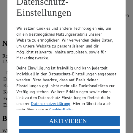
Datenschutz-
Kühlschrank festwerden lassen.
Einstellungen
Die restliche Götterspeise löffelweise auf der Creme verteilen
und weitere 2 Stunden im Kühlschrank kaltstellen.
Wir setzen Cookies und andere Technologien ein, um
Wackelpudding-Kuchen servieren.
dir ein bestmögliches Nutzungserlebnis unserer
Website zu ermöglichen. Wir verwenden deine Daten,
Nährwerte
um unsere Website zu personalisieren und dir
möglichst relevante Inhalte anzubieten, sowie für
Referenzmenge für einen durchschnittlichen Erwachsenen laut
Marketingzwecke.
LMIV (8.400 kJ/2.000 kcal).
Deine Einwilligung ist freiwillig und kann jederzeit
Nährwerte
pro Portion
individuell in den Datenschutz-Einstellungen angepasst
Energie
1.423 kj (17 %)
werden. Bitte beachte, dass auf Basis deiner
Kalorien
340 kcal (17 %)
Einstellungen ggf. nicht mehr alle Funktionalitäten zur
Verfügung stehen. Weitere Erklärungen sowie einen
Kohlenhydrate
23 g
Link zu den Datenschutz-Einstellungen findest du in
Fett
23 g
unserer
Datenschutzerklärung
. Hier erfährst du auch
Eiweiß
8 g
mehr über unsere
Cookie-Policy
.
Bewertung
Verarbeitung deiner personenbezogenen Daten in den
AKTIVIEREN
USA durch Facebook und YouTube:
Wie hat es dir geschmeckt?