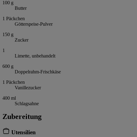
100
g
Butter
1
Päckchen
Götterspeise-Pulver
150
g
Zucker
1
Limette, unbehandelt
600
g
Doppelrahm-Frischkäse
1
Päckchen
Vanillezucker
400
ml
Schlagsahne
Zubereitung
Utensilien