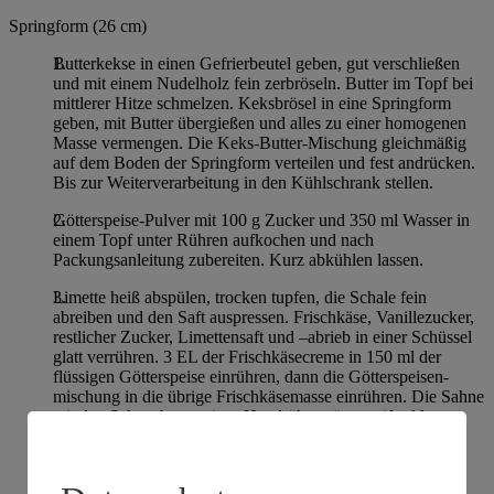
Springform (26 cm)
Butterkekse in einen Gefrierbeutel geben, gut verschließen
und mit einem Nudelholz fein zerbröseln. Butter im Topf bei
mittlerer Hitze schmelzen. Keksbrösel in eine Springform
geben, mit Butter übergießen und alles zu einer homogenen
Masse vermengen. Die Keks-Butter-Mischung gleichmäßig
auf dem Boden der Springform verteilen und fest andrücken.
Bis zur Weiterverarbeitung in den Kühlschrank stellen.
Götterspeise-Pulver mit 100 g Zucker und 350 ml Wasser in
einem Topf unter Rühren aufkochen und nach
Packungsanleitung zubereiten. Kurz abkühlen lassen.
Limette heiß abspülen, trocken tupfen, die Schale fein
abreiben und den Saft auspressen. Frischkäse, Vanillezucker,
restlicher Zucker, Limettensaft und –abrieb in einer Schüssel
glatt verrühren. 3 EL der Frischkäsecreme in 150 ml der
flüssigen Götterspeise einrühren, dann die Götterspeisen-
mischung in die übrige Frischkäsemasse einrühren. Die Sahne
mit den Schneebesen eines Handrührgerätes steif schlagen
und unterheben.
Die Creme auf den abgekühlten Keksboden geben und
gleichmäßig verstreichen. Für mindestens 1 Stunde im