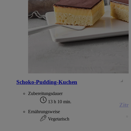
Schoko-Pudding-Kuchen
Zubereitungsdauer
13 h 10 min.
Zitr
Ernährungsweise
Vegetarisch