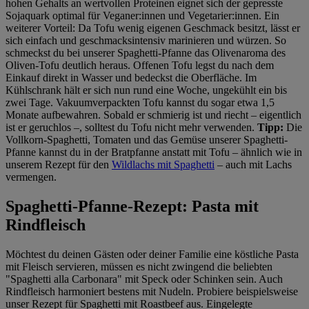
hohen Gehalts an wertvollen Proteinen eignet sich der gepresste
Sojaquark optimal für Veganer:innen und Vegetarier:innen. Ein
weiterer Vorteil: Da Tofu wenig eigenen Geschmack besitzt, lässt er
sich einfach und geschmacksintensiv marinieren und würzen. So
schmeckst du bei unserer Spaghetti-Pfanne das Olivenaroma des
Oliven-Tofu deutlich heraus. Offenen Tofu legst du nach dem
Einkauf direkt in Wasser und bedeckst die Oberfläche. Im
Kühlschrank hält er sich nun rund eine Woche, ungekühlt ein bis
zwei Tage. Vakuumverpackten Tofu kannst du sogar etwa 1,5
Monate aufbewahren. Sobald er schmierig ist und riecht – eigentlich
ist er geruchlos –, solltest du Tofu nicht mehr verwenden.
Tipp:
Die
Vollkorn-Spaghetti, Tomaten und das Gemüse unserer Spaghetti-
Pfanne kannst du in der Bratpfanne anstatt mit Tofu – ähnlich wie in
unserem Rezept für den
Wildlachs mit Spaghetti
– auch mit Lachs
vermengen.
Spaghetti-Pfanne-Rezept: Pasta mit
Rindfleisch
Möchtest du deinen Gästen oder deiner Familie eine köstliche Pasta
mit Fleisch servieren, müssen es nicht zwingend die beliebten
"Spaghetti alla Carbonara" mit Speck oder Schinken sein. Auch
Rindfleisch harmoniert bestens mit Nudeln. Probiere beispielsweise
unser Rezept für Spaghetti mit Roastbeef aus. Eingelegte