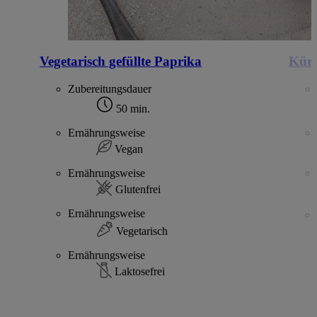
Vegetarisch gefüllte Paprika
Kürb
Zubereitungsdauer
50 min.
Ernährungsweise
Vegan
Ernährungsweise
Glutenfrei
Ernährungsweise
Vegetarisch
Ernährungsweise
Laktosefrei