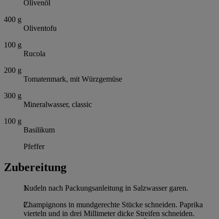
Olivenöl
400
g
Oliventofu
100
g
Rucola
200
g
Tomatenmark, mit Würzgemüse
300
g
Mineralwasser, classic
100
g
Basilikum
Pfeffer
Zubereitung
Nudeln nach Packungsanleitung in Salzwasser garen.
Champignons in mundgerechte Stücke schneiden. Paprika
vierteln und in drei Millimeter dicke Streifen schneiden.