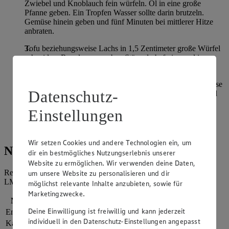
Zwiebel und Knoblauch fein würfeln. Öl in eine große
Pfanne geben. Ein Tropfen Wasser sollte darin brutzeln.
Gemüse hinein geben und fünf Minuten bei mittlerer Hitze
anbraten.
Tofu beziehungsweise Lachs in 1,5 Zentimeter große Würfel
schneiden. Rucola von groben Stängeln befreien und in
mundgerechte Abschnitte schneiden.
Tomatenmark mit Mineralwasser verrühren und zum Gemüse
Datenschutz-
geben. Tofu- beziehungsweise Lachswürfel unterheben und
alles wenige Minuten erwärmen.
Einstellungen
Nudeln, Rucola und Basilikum zum Gemüse geben,
vermengen und mit Pfeffer und Salz abschmecken.
Wir setzen Cookies und andere Technologien ein, um
Nährwerte
dir ein bestmögliches Nutzungserlebnis unserer
Website zu ermöglichen. Wir verwenden deine Daten,
Referenzmenge für einen durchschnittlichen Erwachsenen laut
um unsere Website zu personalisieren und dir
LMIV (8.400 kJ/2.000 kcal).
möglichst relevante Inhalte anzubieten, sowie für
Marketingzwecke.
Nährwerte
pro Portion
Deine Einwilligung ist freiwillig und kann jederzeit
Energie
2.110 kj (25 %)
individuell in den Datenschutz-Einstellungen angepasst
Kalorien
504 kcal (25 %)