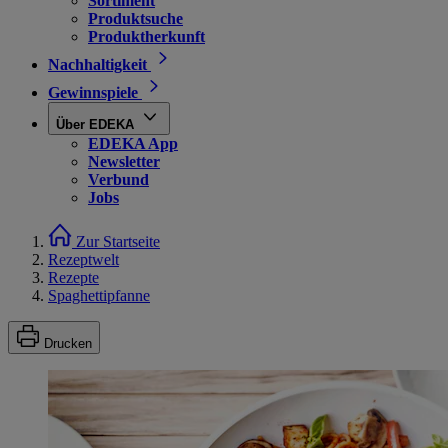
Sortiment
Produktsuche
Produktherkunft
Nachhaltigkeit
Gewinnspiele
Über EDEKA
EDEKA App
Newsletter
Verbund
Jobs
Zur Startseite
Rezeptwelt
Rezepte
Spaghettipfanne
Drucken