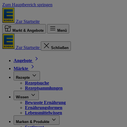
Zum Hauptbereich springen
Zur Startseite
Markt & Angebote
Menü
Zur Startseite
Schließen
Angebote
Märkte
Rezepte
Rezeptsuche
Rezeptsammlungen
Wissen
Bewusste Ernährung
Ernährungsformen
Lebensmittelwissen
Marken & Produkte