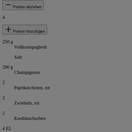
Portion abziehen
4
Portion hinzufügen
250
g
Vollkornspaghetti
Salz
200
g
Champignons
2
Paprikaschoten, rot
2
Zwiebeln, rot
2
Knoblauchzehen
4
EL