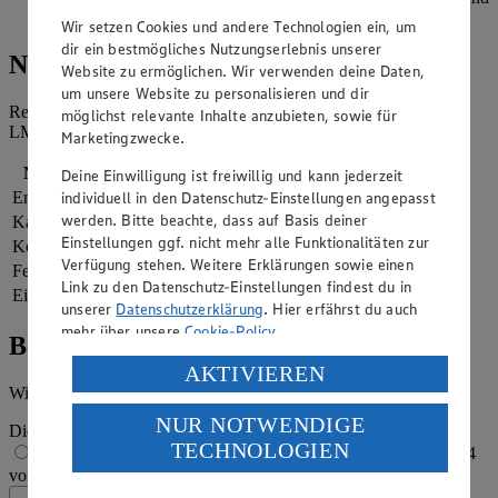
mit Parmesan bestreuen.
Wir setzen Cookies und andere Technologien ein, um
dir ein bestmögliches Nutzungserlebnis unserer
Nährwerte
Website zu ermöglichen. Wir verwenden deine Daten,
um unsere Website zu personalisieren und dir
Referenzmenge für einen durchschnittlichen Erwachsenen laut
möglichst relevante Inhalte anzubieten, sowie für
LMIV (8.400 kJ/2.000 kcal).
Marketingzwecke.
Nährwerte
pro Portion
Deine Einwilligung ist freiwillig und kann jederzeit
Energie
2.319 kj (28 %)
individuell in den Datenschutz-Einstellungen angepasst
werden. Bitte beachte, dass auf Basis deiner
Kalorien
554 kcal (28 %)
Einstellungen ggf. nicht mehr alle Funktionalitäten zur
Kohlenhydrate
86 g
Verfügung stehen. Weitere Erklärungen sowie einen
Fett
13 g
Link zu den Datenschutz-Einstellungen findest du in
Eiweiß
25 g
unserer
Datenschutzerklärung
. Hier erfährst du auch
mehr über unsere
Cookie-Policy
.
Bewertung
Verarbeitung deiner personenbezogenen Daten in den
AKTIVIEREN
USA durch Facebook und YouTube:
Wie hat es dir geschmeckt?
NUR NOTWENDIGE
Wenn du auf „Aktivieren“ klickst, willigst du im Sinne
Die Bewertung wird automatisch gespeichert
TECHNOLOGIEN
des Art. 49 Abs. 1 Satz 1 lit. a) DSGVO ein, dass deine
1 von 5 Sternen
2 von 5 Sternen
3 von 5 Sternen
4
Daten in den USA verarbeitet werden. Der EuGH sieht
von 5 Sternen
5 von 5 Sternen
die USA als Land mit einem nach europäischen