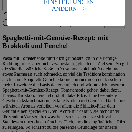
EINSTELLUNGEN
Geprüft
Standards nicht angemessenen Datenschutzniveau an.
ÄNDERN
Es besteht das Risiko eines Zugriffs durch US-
Bitte Pfeile benutzen
Vielen Dank für deine Bewertung.
amerikanische Behörden.
Bitte wähle eine Bewertung aus, um fortzufahren.
Bewerten
Informationen zum Herausgeber der Seite findest du
im
Impressum
Spaghetti-mit-Gemüse-Rezept: mit
Brokkoli und Fenchel
Pasta mit Tomatensoße führt dich grundsätzlich in die richtige
Richtung, muss aber nicht zwangsläufig gleich das Ziel sein. So gut
die säuerlich-süßliche Soße im Zusammenspiel mit Nudeln und
etwas Parmesan auch schmeckt, so viel die Traditionskombination
auch kann: Spaghetti-Gerichte können immer noch ein bisschen
mehr. Erweitere die Basis daher einfach und widme dich unserem
Spaghetti-mit-Gemüse-Rezept. Tomatensoße gehört dabei dazu.
Ebenso Brokkoli, Fenchel und Shiitake-Pilze. Eine besondere
Geschmackskombination, leckere Nudeln mit Gemüse. Dank ihres
würzigen Aromas verleihen vor allem die Shiitake-Pilze dem
Gericht einen speziellen Dreh. Achte nur darauf, sie nicht unter
fließendem Wasser abzuwaschen, sonst saugen sie sich voll.
Stattdessen nutzt du ein feuchtes Tuch, um die empfindlichen Pilze
zu reinigen. So schaffst du die passende Grundlage für unsere