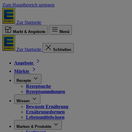
Zum Hauptbereich springen
Zur Startseite
Markt & Angebote
Menü
Zur Startseite
Schließen
Angebote
Märkte
Rezepte
Rezeptsuche
Rezeptsammlungen
Wissen
Bewusste Ernährung
Ernährungsformen
Lebensmittelwissen
Marken & Produkte