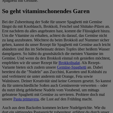
Spaghetti mit Gemüse.
So geht vitaminschonendes Garen
Bei der Zubereitung der Soße für unsere Spaghetti mit Gemüse
fängst du mit Knoblauch, Brokkoli, Fenchel und Shiitake-Pilzen an.
Erst nachdem du alles angebraten hast, kommt die Flüssigkeit hinzu.
Um die Vitamine zu erhalten, achtest du darauf, das Gemüse nicht
zu lang anzubraten. Möchtest du beim Brokkoli auf Nummer sicher
gehen, kannst du unser Rezept für Spaghetti mit Gemüse auch leicht
abändern und ihn im Siebeinsatz deines Topfes über heißem Wasser
dampfgaren. So hältst du grundsätzlich die meisten Vitamine im
Gemüse. Und wenn du den Brokkoli einmal roh genießen möchtest,
empfehlen wir dir unser Rezept für
Brokkolisalat
. Als Rezept-
Variante bieten sich zudem unsere
Gemüse-Spaghetti
an. Dabei
bereitest du die "Nudeln" aus Zucchini, Karotten und Kohlrabi zu
und verfeinerst sie unter anderem mit Orange, Feta sowie
Walnüssen. Deiner Kreativität sind keine Grenzen gesetzt. So kannst
du für unterschiedliche Soßen auch Gemüsereste verwerten – oder
du nutzt übrig gebliebene Nudeln vom Vorabend, um mittags
gebratene Spaghetti mit Gemüse zu servieren. Probiere doch mal
unsere
Pasta primavera
, die Lust auf den Frühling macht.
Auch aus dem Backofen kommen leckere Nudelgerichte. Wie du
dort ein sättigendes Pastagericht zubereitest, erfährst du durch unser