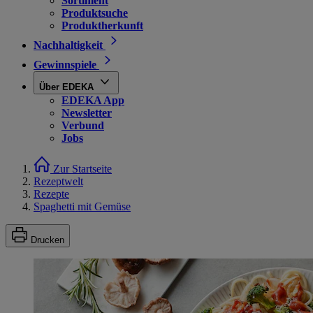
Sortiment
Produktsuche
Produktherkunft
Nachhaltigkeit
Gewinnspiele
Über EDEKA
EDEKA App
Newsletter
Verbund
Jobs
Zur Startseite
Rezeptwelt
Rezepte
Spaghetti mit Gemüse
Drucken