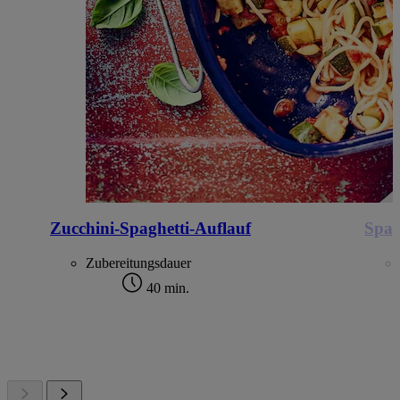
Zucchini-Spaghetti-Auflauf
Spag
Zubereitungsdauer
40 min.