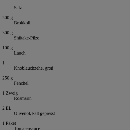
Salz
500
g
Brokkoli
300
g
Shiitake-Pilze
100
g
Lauch
1
Knoblauchzehe, groß
250
g
Fenchel
1
Zweig
Rosmarin
2
EL
Olivenöl, kalt gepresst
1
Paket
Tomatensauce