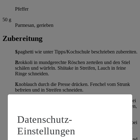
Pfeffer
50
g
Parmesan, gerieben
Zubereitung
Spaghetti wie unter Tipps/Kochschule beschrieben zubereiten.
Brokkoli in mundgerechte Röschen zerteilen und den Stiel
schälen und würfeln. Shiitake in Streifen, Lauch in feine
Ringe schneiden.
Knoblauch durch die Presse drücken. Fenchel vom Strunk
befreien und in Streifen schneiden.
Shiitake mit den abgestreiften Rosmarinnadeln in 1 EL Öl bei
mittlerer Hitze fünf Minuten anbraten aus der Pfanne nehmen,
pfeffern, salzen und zudecken.
Datenschutz-
Brokkoli, Lauch, Knoblauch und Fenchel im restlichen Öl bei
Einstellungen
mittlerer Hitze 5 bis 8 Minuten anbraten. Die Tomatensauce
und die Pilze zugeben, erwärmen und alles mit Pfeffer und
Salz abschmecken. Das Gemüse zu den Spaghetti reichen und