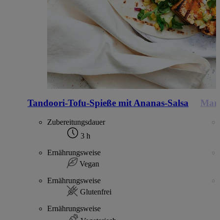
Tandoori-Tofu-Spieße mit Ananas-Salsa
Mang
Zubereitungsdauer
3 h
Ernährungsweise
Vegan
Ernährungsweise
Glutenfrei
Ernährungsweise