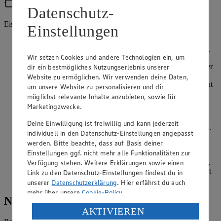
Utensilien
Datenschutz-
Eismaschine
Einstellungen
Zitrone halbieren und den Saft auspressen. Mango schälen
und das Fruchtfleisch würfeln. Ananas schälen und würfeln.
Wir setzen Cookies und andere Technologien ein, um
Zitronensaft, Mango und Ananas zusammen mit dem Zucker
dir ein bestmögliches Nutzungserlebnis unserer
in ein hohes Rührgefäß geben und mit dem Pürierstab fein
Website zu ermöglichen. Wir verwenden deine Daten,
pürieren. Energy Drink unter das Fruchtpüree rühren. Erneut
um unsere Website zu personalisieren und dir
kurz pürieren, bis alle Zutaten homogen vermischt sind.
möglichst relevante Inhalte anzubieten, sowie für
Marketingzwecke.
Die Mischung entweder für 30 Minuten in der Eismaschine
cremig gefrieren oder in einen gefriergeeigneten Behälter
Deine Einwilligung ist freiwillig und kann jederzeit
füllen und für mindestens 3 Stunden im Tiefkühler gefrieren.
individuell in den Datenschutz-Einstellungen angepasst
Dabei alle 45 Minuten umrühren, um große Eiskristalle zu
werden. Bitte beachte, dass auf Basis deiner
vermeiden.
Einstellungen ggf. nicht mehr alle Funktionalitäten zur
Mit einem Eisportionierer das Sorbet zu Kugeln entnehmen,
Verfügung stehen. Weitere Erklärungen sowie einen
in Schälchen anrichten und mit je einem Stiel Minze garniert
Link zu den Datenschutz-Einstellungen findest du in
servieren.
unserer
Datenschutzerklärung
. Hier erfährst du auch
mehr über unsere
Cookie-Policy
.
Nährwerte
Verarbeitung deiner personenbezogenen Daten in den
AKTIVIEREN
USA durch Facebook und YouTube: