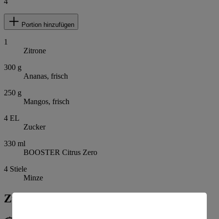
4
Portion hinzufügen
1
Zitrone
300
g
Ananas, frisch
250
g
Mangos, frisch
4
EL
Zucker
330
ml
BOOSTER Citrus Zero
4
Stiele
Minze
Zubereitung