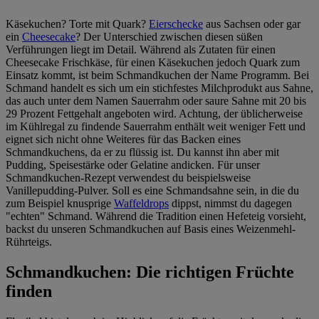
Käsekuchen? Torte mit Quark?
Eierschecke
aus Sachsen oder gar
ein
Cheesecake
? Der Unterschied zwischen diesen süßen
Verführungen liegt im Detail. Während als Zutaten für einen
Cheesecake Frischkäse, für einen Käsekuchen jedoch Quark zum
Einsatz kommt, ist beim Schmandkuchen der Name Programm. Bei
Schmand handelt es sich um ein stichfestes Milchprodukt aus Sahne,
das auch unter dem Namen Sauerrahm oder saure Sahne mit 20 bis
29 Prozent Fettgehalt angeboten wird. Achtung, der üblicherweise
im Kühlregal zu findende Sauerrahm enthält weit weniger Fett und
eignet sich nicht ohne Weiteres für das Backen eines
Schmandkuchens, da er zu flüssig ist. Du kannst ihn aber mit
Pudding, Speisestärke oder Gelatine andicken. Für unser
Schmandkuchen-Rezept verwendest du beispielsweise
Vanillepudding-Pulver. Soll es eine Schmandsahne sein, in die du
zum Beispiel knusprige
Waffeldrops
dippst, nimmst du dagegen
"echten" Schmand. Während die Tradition einen Hefeteig vorsieht,
backst du unseren Schmandkuchen auf Basis eines Weizenmehl-
Rührteigs.
Schmandkuchen: Die richtigen Früchte
finden