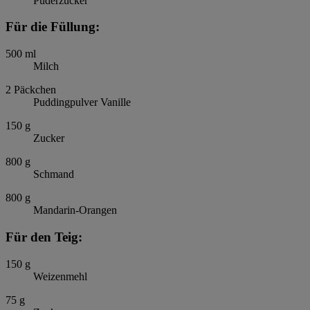
Puderzucker
Für die Füllung:
500
ml
Milch
2
Päckchen
Puddingpulver Vanille
150
g
Zucker
800
g
Schmand
800
g
Mandarin-Orangen
Für den Teig:
150
g
Weizenmehl
75
g