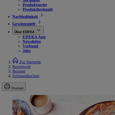
Sortiment
Produktsuche
Produktherkunft
Nachhaltigkeit
Gewinnspiele
Über EDEKA
EDEKA App
Newsletter
Verbund
Jobs
Zur Startseite
Rezeptwelt
Rezepte
Schmandkuchen
Drucken