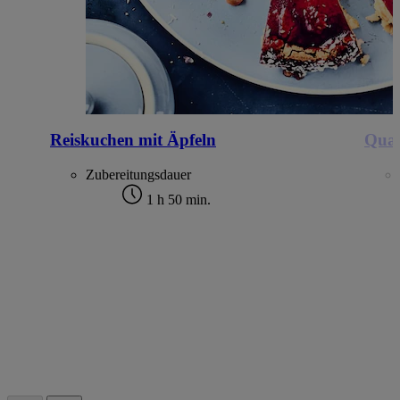
Reiskuchen mit Äpfeln
Quar
Zubereitungsdauer
1 h 50 min.