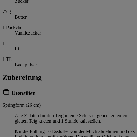
Zucker
75
g
Butter
1
Päckchen
Vanillezucker
1
Ei
1
TL
Backpulver
Zubereitung
Utensilien
Springform (26 cm)
Alle Zutaten für den Teig in eine Schüssel geben, zu einem
glatten Teig kneten und 1 Stunde kalt stellen.
Für die Füllung 10 Esslöffel von der Milch abnehmen und das
Puddingpulver damit anrühren. Die restliche Milch mit dem