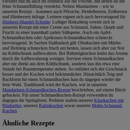
Flexibel bist du auch im Hinblick auf die Früchte, mit denen du die
feine Schmandfüllung veredelst. Neben Mandarinen – wie in
unserem Rezept – kommen auch Pfirsiche, Heidelbeeren, Erdbeeren
und Himbeeren infrage. Letztere eignen sich auch hervorragend für
Himbeer-Mandel-Schnitte
: Luftiger Biskuitteig vereint sich in
unserem Rezept mit einer Creme aus Schmand, Sahne, Quark und
Frucht zu einer traumhaft zarten Süßspeise. Auch ein Apfel-
Schmandkuchen oder Aprikosen-Schmandkuchen schmeckt
hervorragend. In Sachen Haltbarkeit gilt: Obstkuchen mit Mürbe-
und Hefeteig schmecken frisch am besten, lassen sich aber zur Not
im Kühlschrank aufbewahren. Bei Rührteigkuchen leidet das Aroma
durch die Aufbewahrung weniger. Serviere einen Schmandkuchen
aber nie direkt aus dem Kühlschrank, sondern lass ihn etwa eine
Stunde bei Raumtemperatur stehen. So entfaltet sich der Geschmack
besser und der Kuchen wird bekömmlicher. Hinsichtlich Teig und
Backform für einen Schmandkuchen hast du dagegen wieder die
freie Wahl. Traditionell wird der Kuchen, wie in unserem
Mandarinen-Schmandkuchen-Rezept
beschrieben, auf einem Blech
gebacken. Für unser Schmandkuchen-Rezept verwendest du
dagegen die Springform. Probiere zudem unseren
Käsekuchen mit
Rhabarber
, unseren
Rahmkuchen
sowie unseren
Mohn-Schmand-
Kuchen
.
Ähnliche Rezepte