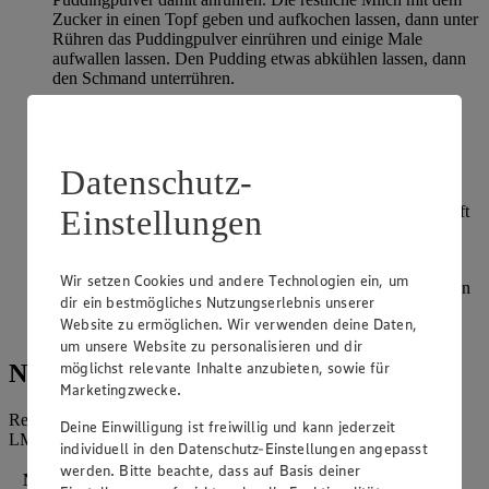
Zucker in einen Topf geben und aufkochen lassen, dann unter
Rühren das Puddingpulver einrühren und einige Male
aufwallen lassen. Den Pudding etwas abkühlen lassen, dann
den Schmand unterrühren.
Die Mandarinen in einem Sieb gut abtropfen lassen, dann
unter die Füllung heben.
Datenschutz-
Den Boden der Springform (Durchmesser: 26 cm) mit dem
Teig auslegen. Die Schmandmasse einfüllen und im
vorgeheizten Backofen bei 180˚ C Ober-/Unterhitze (Umluft
Einstellungen
160 Grad) 1 Stunde backen. Sollte der Kuchen zu dunkel
werden, rechtzeitig mit Alufolie abdecken.
Wir setzen Cookies und andere Technologien ein, um
Die Form aus dem Ofen nehmen und den Kuchen am besten
dir ein bestmögliches Nutzungserlebnis unserer
über Nacht in der Form auskühlen lassen. Dann die Form
Website zu ermöglichen. Wir verwenden deine Daten,
entfernen und den Kuchen mit dem Puderzucker besieben.
um unsere Website zu personalisieren und dir
möglichst relevante Inhalte anzubieten, sowie für
Nährwerte
Marketingzwecke.
Referenzmenge für einen durchschnittlichen Erwachsenen laut
Deine Einwilligung ist freiwillig und kann jederzeit
LMIV (8.400 kJ/2.000 kcal).
individuell in den Datenschutz-Einstellungen angepasst
werden. Bitte beachte, dass auf Basis deiner
Nährwerte
pro Portion