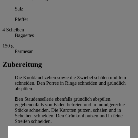
Salz
Pfeffer
4
Scheiben
Baguettes
150
g
Parmesan
Zubereitung
Die Knoblauchzehen sowie die Zwiebel schälen und fein
schneiden. Den Porree in Ringe schneiden und gründlich
abspülen.
Den Staudensellerie ebenfalls gründlich abspülen,
gegebenenfalls von Fäden befreien und in mundgerechte
Stücke schneiden. Die Karotten putzen, schälen und in
Scheiben schneiden. Den Grünkohl putzen und in feine
Streifen schneiden.
Olivenöl in einem Topf erhitzen und das Gemüse
hineingeben. Für etwa 3 Minuten anschwitzen.