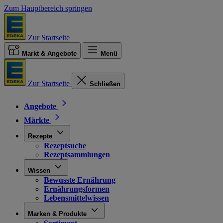
Zum Hauptbereich springen
Zur Startseite
Markt & Angebote
Menü
Zur Startseite
Schließen
Angebote
Märkte
Rezepte
Rezeptsuche
Rezeptsammlungen
Wissen
Bewusste Ernährung
Ernährungsformen
Lebensmittelwissen
Marken & Produkte