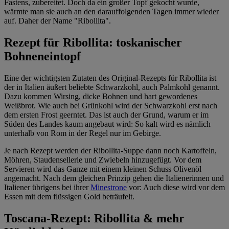
Fastens, zubereitet. Doch da ein großer Topf gekocht wurde,
wärmte man sie auch an den darauffolgenden Tagen immer wieder
auf. Daher der Name "Ribollita".
Rezept für Ribollita: toskanischer
Bohneneintopf
Eine der wichtigsten Zutaten des Original-Rezepts für Ribollita ist
der in Italien äußert beliebte Schwarzkohl, auch Palmkohl genannt.
Dazu kommen Wirsing, dicke Bohnen und hart gewordenes
Weißbrot. Wie auch bei Grünkohl wird der Schwarzkohl erst nach
dem ersten Frost geerntet. Das ist auch der Grund, warum er im
Süden des Landes kaum angebaut wird: So kalt wird es nämlich
unterhalb von Rom in der Regel nur im Gebirge.
Je nach Rezept werden der Ribollita-Suppe dann noch Kartoffeln,
Möhren, Staudensellerie und Zwiebeln hinzugefügt. Vor dem
Servieren wird das Ganze mit einem kleinen Schuss Olivenöl
angemacht. Nach dem gleichen Prinzip gehen die Italienerinnen und
Italiener übrigens bei ihrer
Minestrone
vor: Auch diese wird vor dem
Essen mit dem flüssigen Gold beträufelt.
Toscana-Rezept: Ribollita & mehr