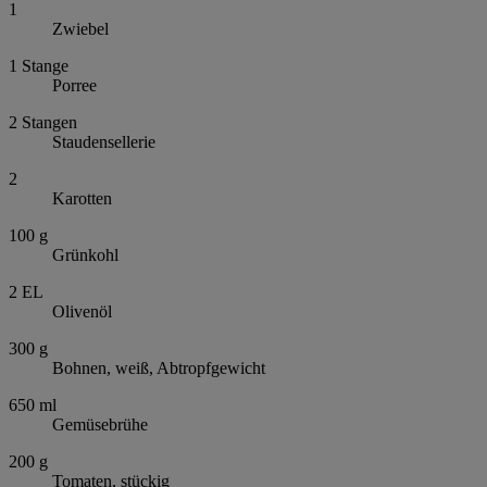
1
Zwiebel
1
Stange
Porree
2
Stangen
Staudensellerie
2
Karotten
100
g
Grünkohl
2
EL
Olivenöl
300
g
Bohnen, weiß, Abtropfgewicht
650
ml
Gemüsebrühe
200
g
Tomaten, stückig