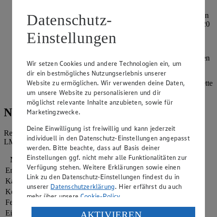
Datenschutz-
Die Bohnen, die Gemüsebrühe sowie die stückigen Tomaten
hinzufügen und den Eintopf zum Kochen bringen. Für 15-20
Minuten auf mittlerer Hitze köcheln lassen, bis das Gemüse
Einstellungen
gar ist. Mit Salz und Pfeffer abschmecken.
Währenddessen die Baguettescheiben in einer Pfanne toasten
Wir setzen Cookies und andere Technologien ein, um
und den Parmesan fein reiben.
dir ein bestmögliches Nutzungserlebnis unserer
Website zu ermöglichen. Wir verwenden deine Daten,
Die Suppe in tiefen Tellern mit jeweils einer Scheibe Baguette
und geriebenem Parmesan servieren.
um unsere Website zu personalisieren und dir
möglichst relevante Inhalte anzubieten, sowie für
Nährwerte
Marketingzwecke.
Deine Einwilligung ist freiwillig und kann jederzeit
Referenzmenge für einen durchschnittlichen Erwachsenen laut
individuell in den Datenschutz-Einstellungen angepasst
LMIV (8.400 kJ/2.000 kcal).
werden. Bitte beachte, dass auf Basis deiner
Einstellungen ggf. nicht mehr alle Funktionalitäten zur
Nährwerte
pro Portion
Verfügung stehen. Weitere Erklärungen sowie einen
Energie
1.799 kj (21 %)
Link zu den Datenschutz-Einstellungen findest du in
Kalorien
430 kcal (21 %)
unserer
Datenschutzerklärung
. Hier erfährst du auch
Kohlenhydrate
45 g
mehr über unsere
Cookie-Policy
.
Fett
18 g
Verarbeitung deiner personenbezogenen Daten in den
Eiweiß
20 g
AKTIVIEREN