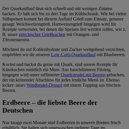
Der Quarkauflauf lässt sich schnell und mit wenigen Zutaten
backen. Er hält sich bis zu drei Tage im Kühlschrank. Wie bei vielen
Süßspeisen kommt bei diesem Auflauf Grieß zum Einsatz, genauer
gesagt: Weichweizengrieß. Hartweizengrieß hingegen wird für
Rezepte verwendet, bei denen die Speisen fest werden sollen, wie z.
B. unser
griechischer Grießkuchen
mit Orangen- und
Zitronenaroma.
Möchtest du auf Kohlenhydrate und Zucker weitgehend verzichten,
empfehlen wir dir unseren
Low-Carb-Quarkauflauf
mit Blaubeeren.
Kochst und backst du gerne mit Quark, sind unsere Rezepte für
Käsekuchen natürlich ein Muss. Aus hauchdünnem Filoteig
hingegen wird unser raffinierter
Quarkstrudel mit Beeren
gebacken,
der ein krönender Abschluss für jedes festliche Menü ist. Ebenso
lecker: unser
Windbeutel-Dessert
mit einem Topping aus frischen
Beeren.
Erdbeere – die liebste Beere der
Deutschen
Nur knapp zwei Monate sind Erdbeeren in unseren Breiten frisch
erhältlich. Sie halten sich ungewaschen mehrere Tage im