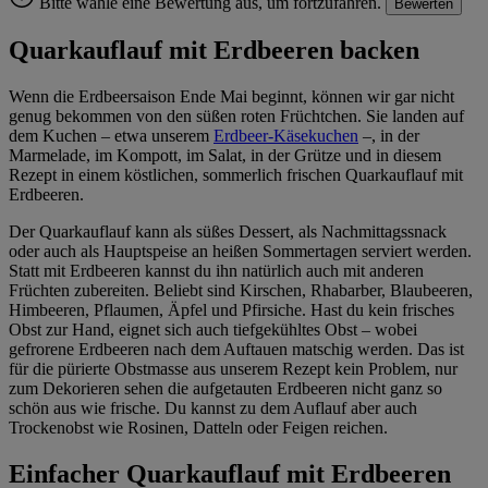
Bitte wähle eine Bewertung aus, um fortzufahren.
Bewerten
im
Impressum
Quarkauflauf mit Erdbeeren backen
Wenn die Erdbeersaison Ende Mai beginnt, können wir gar nicht
genug bekommen von den süßen roten Früchtchen. Sie landen auf
dem Kuchen – etwa unserem
Erdbeer-Käsekuchen
–, in der
Marmelade, im Kompott, im Salat, in der Grütze und in diesem
Rezept in einem köstlichen, sommerlich frischen Quarkauflauf mit
Erdbeeren.
Der Quarkauflauf kann als süßes Dessert, als Nachmittagssnack
oder auch als Hauptspeise an heißen Sommertagen serviert werden.
Statt mit Erdbeeren kannst du ihn natürlich auch mit anderen
Früchten zubereiten. Beliebt sind Kirschen, Rhabarber, Blaubeeren,
Himbeeren, Pflaumen, Äpfel und Pfirsiche. Hast du kein frisches
Obst zur Hand, eignet sich auch tiefgekühltes Obst – wobei
gefrorene Erdbeeren nach dem Auftauen matschig werden. Das ist
für die pürierte Obstmasse aus unserem Rezept kein Problem, nur
zum Dekorieren sehen die aufgetauten Erdbeeren nicht ganz so
schön aus wie frische. Du kannst zu dem Auflauf aber auch
Trockenobst wie Rosinen, Datteln oder Feigen reichen.
Einfacher Quarkauflauf mit Erdbeeren