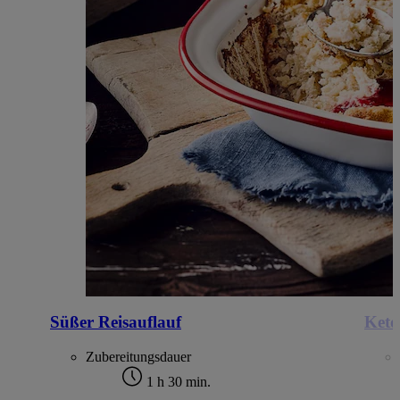
Süßer Reisauflauf
Keto
Zubereitungsdauer
1 h 30 min.