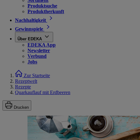
Sortiment
Produktsuche
Produktherkunft
Nachhaltigkeit
Gewinnspiele
Über EDEKA
EDEKA App
Newsletter
Verbund
Jobs
Zur Startseite
Rezeptwelt
Rezepte
Quarkauflauf mit Erdbeeren
Drucken