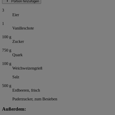
Portion hinzufügen
3
Eier
1
Vanilleschote
100
g
Zucker
750
g
Quark
100
g
Weichweizengrieß
Salz
500
g
Erdbeeren, frisch
Puderzucker, zum Besieben
Außerdem: