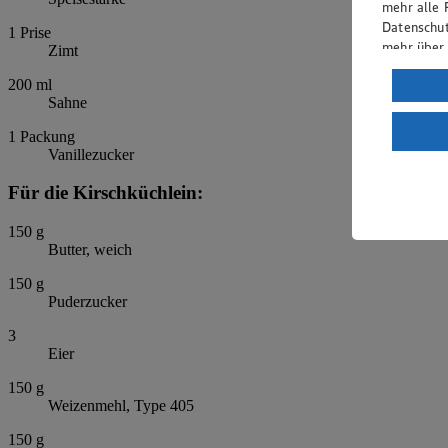
mehr alle 
Datenschut
1
Prise
mehr über
Zimt
Verarbeit
200
ml
Sahne
Wenn du au
ein, dass 
1
Packung
Vanillezucker
einem nach
Risiko ein
Für die Kirschküchlein:
Informatio
150
g
Butter, weich
150
g
Puderzucker
3
Eier
150
g
Weizenmehl, Type 405
150
g