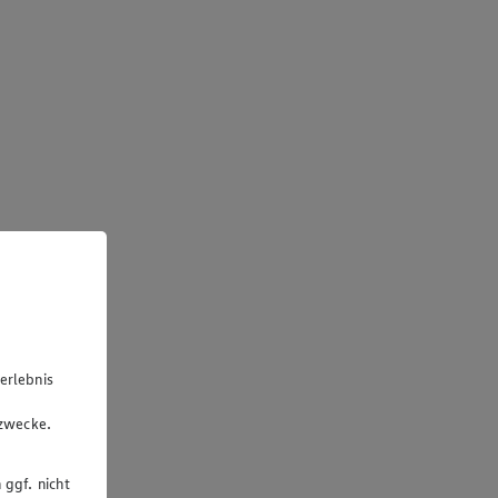
erlebnis
u
gzwecke.
 ggf. nicht