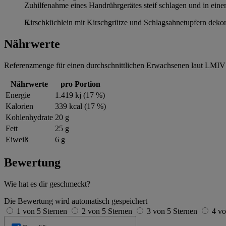
Zuhilfenahme eines Handrührgerätes steif schlagen und in einen
Kirschküchlein mit Kirschgrütze und Schlagsahnetupfern dekor
Nährwerte
Referenzmenge für einen durchschnittlichen Erwachsenen laut LMIV 
Nährwerte
pro Portion
Energie
1.419 kj (17 %)
Kalorien
339 kcal (17 %)
Kohlenhydrate
20 g
Fett
25 g
Eiweiß
6 g
Bewertung
Wie hat es dir geschmeckt?
Die Bewertung wird automatisch gespeichert
1 von 5 Sternen
2 von 5 Sternen
3 von 5 Sternen
4 vo