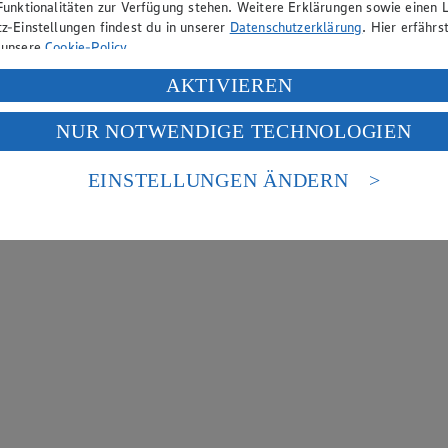
Funktionalitäten zur Verfügung stehen. Weitere Erklärungen sowie einen L
z-Einstellungen findest du in unserer
Datenschutzerklärung
. Hier erfährs
 unsere
Cookie-Policy
.
ung deiner personenbezogenen Daten in den USA durch Facebook und Yo
AKTIVIEREN
f „Aktivieren“ klickst, willigst du im Sinne des Art. 49 Abs. 1 Satz 1 lit
NUR NOTWENDIGE TECHNOLOGIEN
deine Daten in den USA verarbeitet werden. Der EuGH sieht die USA als 
 europäischen Standards nicht angemessenen Datenschutzniveau an. Es b
es Zugriffs durch US-amerikanische Behörden.
EINSTELLUNGEN ÄNDERN
nen zum Herausgeber der Seite findest du im
Impressum