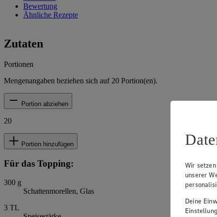
Bewertung
Ähnliche Rezepte
Zutaten
Portionen
Mengenangaben beziehen sich auf
20
Portion(en).
Portion abziehen
20
Date
Portion hinzufügen
Für das Topping:
Wir setzen
unserer We
300
g
personalis
Schattenmorellen, Glas
Deine Einwi
3
TL
Einstellun
Speisestärke