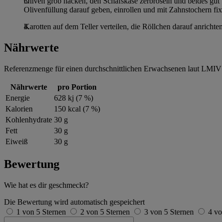
Oliven grob hacken, den Schafskäse zerbröseln und beides gut 
Olivenfüllung darauf geben, einrollen und mit Zahnstochern fix
Karotten auf dem Teller verteilen, die Röllchen darauf anricht
Nährwerte
Referenzmenge für einen durchschnittlichen Erwachsenen laut LMIV 
Nährwerte
pro Portion
Energie
628 kj (7 %)
Kalorien
150 kcal (7 %)
Kohlenhydrate
30 g
Fett
30 g
Eiweiß
30 g
Bewertung
Wie hat es dir geschmeckt?
Die Bewertung wird automatisch gespeichert
1 von 5 Sternen
2 von 5 Sternen
3 von 5 Sternen
4 vo