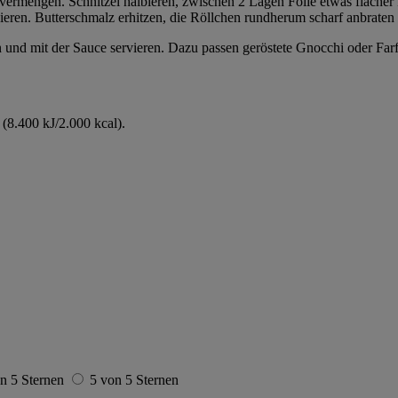
vermengen. Schnitzel halbieren, zwischen 2 Lagen Folie etwas flacher
ieren. Butterschmalz erhitzen, die Röllchen rundherum scharf anbraten 
en und mit der Sauce servieren. Dazu passen geröstete Gnocchi oder Far
(8.400 kJ/2.000 kcal).
n 5 Sternen
5 von 5 Sternen