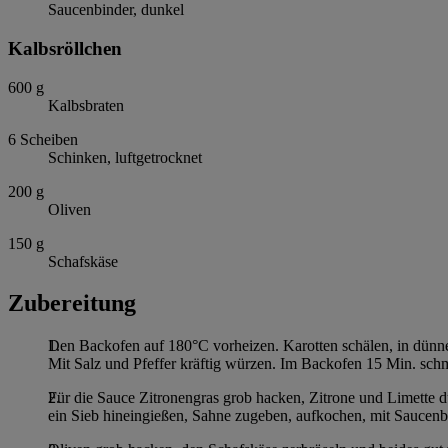
Saucenbinder, dunkel
Kalbsröllchen
600
g
Kalbsbraten
6
Scheiben
Schinken, luftgetrocknet
200
g
Oliven
150
g
Schafskäse
Zubereitung
Den Backofen auf 180°C vorheizen. Karotten schälen, in dünne
Mit Salz und Pfeffer kräftig würzen. Im Backofen 15 Min. sc
Für die Sauce Zitronengras grob hacken, Zitrone und Limette 
ein Sieb hineingießen, Sahne zugeben, aufkochen, mit Saucenbi