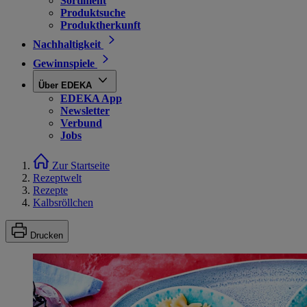
Sortiment
Produktsuche
Produktherkunft
Nachhaltigkeit
Gewinnspiele
Über EDEKA
EDEKA App
Newsletter
Verbund
Jobs
Zur Startseite
Rezeptwelt
Rezepte
Kalbsröllchen
Drucken