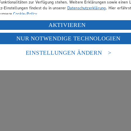
Funktionalitäten zur Verfügung stehen. Weitere Erklärungen sowie einen L
z-Einstellungen findest du in unserer
Datenschutzerklärung
. Hier erfährs
 unsere
Cookie-Policy
.
ung deiner personenbezogenen Daten in den USA durch Facebook und Yo
AKTIVIEREN
f „Aktivieren“ klickst, willigst du im Sinne des Art. 49 Abs. 1 Satz 1 lit
NUR NOTWENDIGE TECHNOLOGIEN
deine Daten in den USA verarbeitet werden. Der EuGH sieht die USA als 
 europäischen Standards nicht angemessenen Datenschutzniveau an. Es b
es Zugriffs durch US-amerikanische Behörden.
EINSTELLUNGEN ÄNDERN
nen zum Herausgeber der Seite findest du im
Impressum