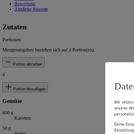
Bewertung
Ähnliche Rezepte
Zutaten
Portionen
Mengenangaben beziehen sich auf
4
Portion(en).
Portion abziehen
4
Date
Portion hinzufügen
Gemüse
Wir setzen
unserer We
600
g
personalis
Karotten
Deine Einwi
50
g
Einstellun
Butter