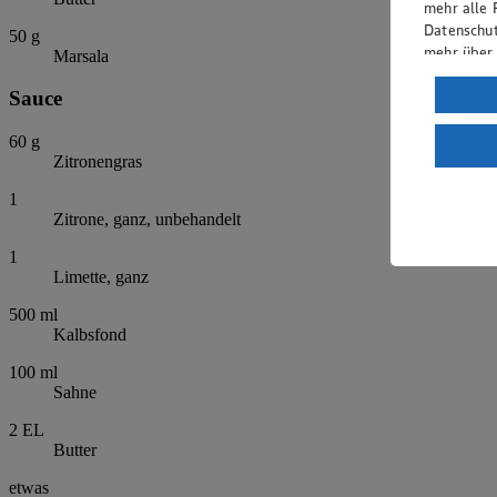
mehr alle 
Datenschut
50
g
mehr über
Marsala
Verarbeit
Sauce
Wenn du au
60
g
ein, dass 
Zitronengras
einem nach
Risiko ein
1
Zitrone, ganz, unbehandelt
Informatio
1
Limette, ganz
500
ml
Kalbsfond
100
ml
Sahne
2
EL
Butter
etwas