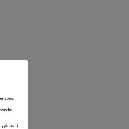
erlebnis
u
gzwecke.
 ggf. nicht