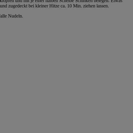
 klopfen und mit je einer halben Scheibe Schinken belegen. Etwas
und zugedeckt bei kleiner Hitze ca. 10 Min. ziehen lassen.
falle Nudeln.