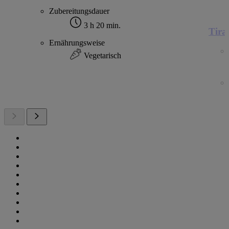
Zubereitungsdauer
3 h 20 min.
Tira
Ernährungsweise
Vegetarisch