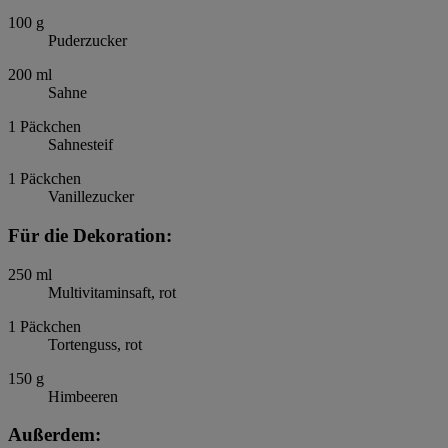
100
g
Puderzucker
200
ml
Sahne
1
Päckchen
Sahnesteif
1
Päckchen
Vanillezucker
Für die Dekoration:
250
ml
Multivitaminsaft, rot
1
Päckchen
Tortenguss, rot
150
g
Himbeeren
Außerdem: