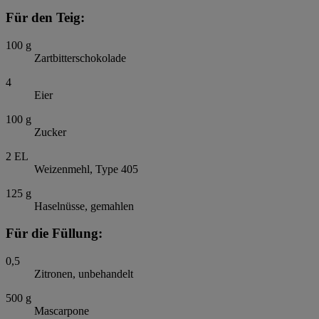
Für den Teig:
100
g
Zartbitterschokolade
4
Eier
100
g
Zucker
2
EL
Weizenmehl, Type 405
125
g
Haselnüsse, gemahlen
Für die Füllung:
0,5
Zitronen, unbehandelt
500
g
Mascarpone