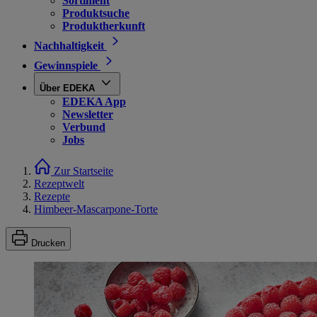
Sortiment
Produktsuche
Produktherkunft
Nachhaltigkeit
Gewinnspiele
Über EDEKA
EDEKA App
Newsletter
Verbund
Jobs
Zur Startseite
Rezeptwelt
Rezepte
Himbeer-Mascarpone-Torte
Drucken