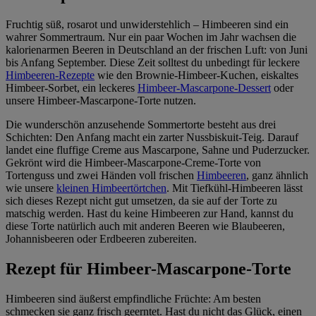
Fruchtig süß, rosarot und unwiderstehlich – Himbeeren sind ein
wahrer Sommertraum. Nur ein paar Wochen im Jahr wachsen die
kalorienarmen Beeren in Deutschland an der frischen Luft: von Juni
bis Anfang September. Diese Zeit solltest du unbedingt für leckere
Himbeeren-Rezepte
wie den Brownie-Himbeer-Kuchen, eiskaltes
Himbeer-Sorbet,
ein leckeres
Himbeer-Mascarpone-Dessert
oder
unsere Himbeer-Mascarpone-Torte nutzen.
Die wunderschön anzusehende Sommertorte besteht aus drei
Schichten: Den Anfang macht ein zarter Nussbiskuit-Teig. Darauf
landet eine fluffige Creme aus Mascarpone, Sahne und Puderzucker.
Gekrönt wird die Himbeer-Mascarpone-Creme-Torte von
Tortenguss und zwei Händen voll frischen
Himbeeren
, ganz ähnlich
wie unsere
kleinen Himbeertörtchen
. Mit Tiefkühl-Himbeeren lässt
sich dieses Rezept nicht gut umsetzen, da sie auf der Torte zu
matschig werden. Hast du keine Himbeeren zur Hand, kannst du
diese Torte natürlich auch mit anderen Beeren wie Blaubeeren,
Johannisbeeren oder Erdbeeren zubereiten.
Rezept für Himbeer-Mascarpone-Torte
Himbeeren sind äußerst empfindliche Früchte: Am besten
schmecken sie ganz frisch geerntet. Hast du nicht das Glück, einen