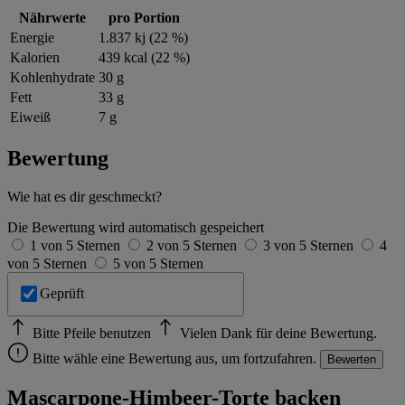
im
Impressum
Nährwerte
pro Portion
Energie
1.837 kj (22 %)
Kalorien
439 kcal (22 %)
Kohlenhydrate
30 g
Fett
33 g
Eiweiß
7 g
Bewertung
Wie hat es dir geschmeckt?
Die Bewertung wird automatisch gespeichert
1 von 5 Sternen
2 von 5 Sternen
3 von 5 Sternen
4
von 5 Sternen
5 von 5 Sternen
Geprüft
Bitte Pfeile benutzen
Vielen Dank für deine Bewertung.
Bitte wähle eine Bewertung aus, um fortzufahren.
Bewerten
Mascarpone-Himbeer-Torte backen