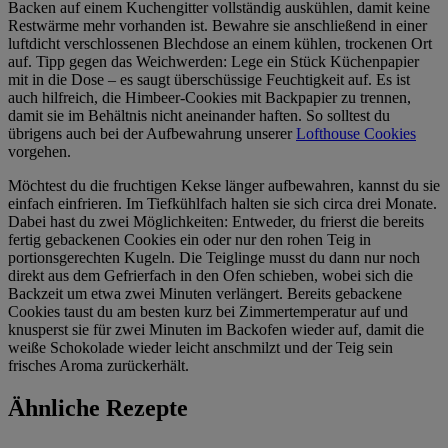
Backen auf einem Kuchengitter vollständig auskühlen, damit keine
Restwärme mehr vorhanden ist. Bewahre sie anschließend in einer
luftdicht verschlossenen Blechdose an einem kühlen, trockenen Ort
auf. Tipp gegen das Weichwerden: Lege ein Stück Küchenpapier
mit in die Dose – es saugt überschüssige Feuchtigkeit auf. Es ist
auch hilfreich, die Himbeer-Cookies mit Backpapier zu trennen,
damit sie im Behältnis nicht aneinander haften.
So solltest du
übrigens auch bei der Aufbewahrung unserer
Lofthouse Cookies
vorgehen.
Möchtest du die fruchtigen Kekse länger aufbewahren, kannst du sie
einfach einfrieren. Im Tiefkühlfach halten sie sich circa drei Monate.
Dabei hast du zwei Möglichkeiten: Entweder, du frierst die bereits
fertig gebackenen Cookies ein oder nur den rohen Teig in
portionsgerechten Kugeln. Die Teiglinge musst du dann nur noch
direkt aus dem Gefrierfach in den Ofen schieben, wobei sich die
Backzeit um etwa zwei Minuten verlängert. Bereits gebackene
Cookies taust du am besten kurz bei Zimmertemperatur auf und
knusperst sie für zwei Minuten im Backofen wieder auf, damit die
weiße Schokolade wieder leicht anschmilzt und der Teig sein
frisches Aroma zurückerhält.
Ähnliche Rezepte