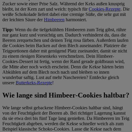
Zucker sowie einer Prise Salz. Während der Keks außen knusprig
bleibt, ist der Kern zart und weich: typisch für
Cookies-Rezepte
. Die
weiße Schokolade liefert dabei eine cremige Süße, die sehr gut mit
der leichten Säure der
Himbeeren
harmoniert.
Tipp:
Wenn du die tiefgekühlten Himbeeren zum Teig gibst, rühre
nur ganz kurz und vorsichtig um. Dadurch verhinderst du, dass die
Beeren zerquetschen und deinen Teig rosa färben. Außerdem laufen
die Cookies beim Backen auf dem Blech auseinander. Platziere die
Teigportionen daher mit genügend Platz zueinander, damit sie nicht
zu einem riesigen Riesenkeks verschmelzen. Dein Himbeer-
Cookies-Dessert ist fertig, wenn der Rand gerade goldbraun wird,
die Mitte aber noch weich erscheint. Denn die Kekse härten beim
Abkühlen auf dem Blech noch nach und bleiben so innen
wunderbar saftig. Lust auf mehr Naschereien? Entdecke gleich
unsere
Butterkeks-Rezepte
!
Wie lange sind Himbeer-Cookies haltbar?
Wie lange selbst gebackene Himbeer-Cookies haltbar sind, hängt
von der Feuchtigkeit der Beeren ab. Bei richtiger Lagerung kannst
du sie etwa drei bis fünf Tage lang genießen. Da Himbeeren im Teig
Feuchtigkeit abgeben, werden die Kekse schneller weich als zum
Beispiel klassische Schoko-Cookies. Lasse die Kekse nach dem