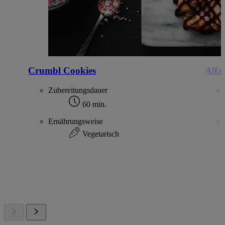
Crumbl Cookies
Alfa
Zubereitungsdauer
60 min.
Ernährungsweise
Vegetarisch