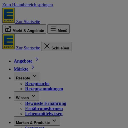
Zum Hauptbereich springen
Zur Startseite
Markt & Angebote
Menü
Zur Startseite
Schließen
Angebote
Märkte
Rezepte
Rezeptsuche
Rezeptsammlungen
Wissen
Bewusste Ernährung
Ernährungsformen
Lebensmittelwissen
Marken & Produkte