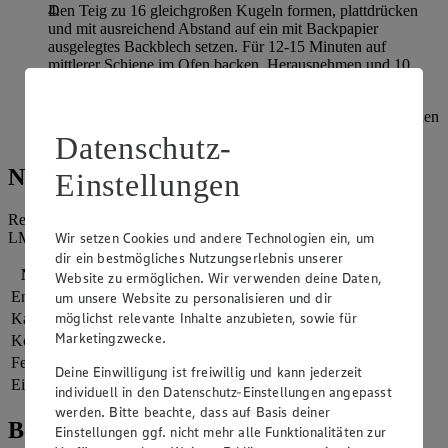
Den Teig zu 16 gleichgroßen Kugeln formen, plattdrücken
und mit ausreichend Abstand auf ein mit Backpapier
ausgelegtes Backblech setzen. Für 12-15 Minuten auf
mittlerer Schiene im Ofen backen. Herausnehmen und 10
Minuten abkühlen lassen.
Cookies auf ein Kuchengitter setzen und vollständig abkühlen
lassen.
Datenschutz-
Nährwerte
Einstellungen
Referenzmenge für einen durchschnittlichen Erwachsenen laut
LMIV (8.400 kJ/2.000 kcal).
Wir setzen Cookies und andere Technologien ein, um
dir ein bestmögliches Nutzungserlebnis unserer
Nährwerte
pro Portion
Website zu ermöglichen. Wir verwenden deine Daten,
Energie
699 kj (8 %)
um unsere Website zu personalisieren und dir
möglichst relevante Inhalte anzubieten, sowie für
Kalorien
167 kcal (8 %)
Marketingzwecke.
Kohlenhydrate
21 g
Fett
8 g
Deine Einwilligung ist freiwillig und kann jederzeit
Eiweiß
2 g
individuell in den Datenschutz-Einstellungen angepasst
werden. Bitte beachte, dass auf Basis deiner
Bewertung
Einstellungen ggf. nicht mehr alle Funktionalitäten zur