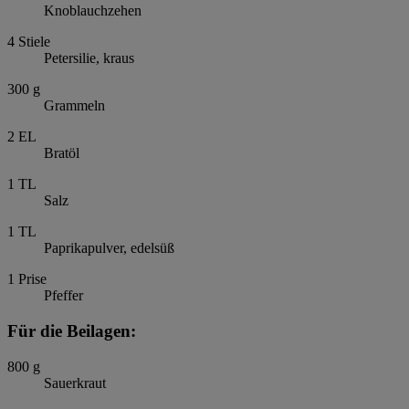
Knoblauchzehen
4
Stiele
Petersilie, kraus
300
g
Grammeln
2
EL
Bratöl
1
TL
Salz
1
TL
Paprikapulver, edelsüß
1
Prise
Pfeffer
Für die Beilagen:
800
g
Sauerkraut