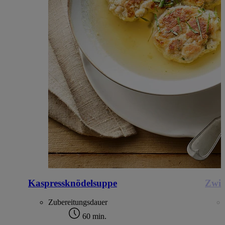
Kaspressknödelsuppe
Zwie
Zubereitungsdauer
60 min.