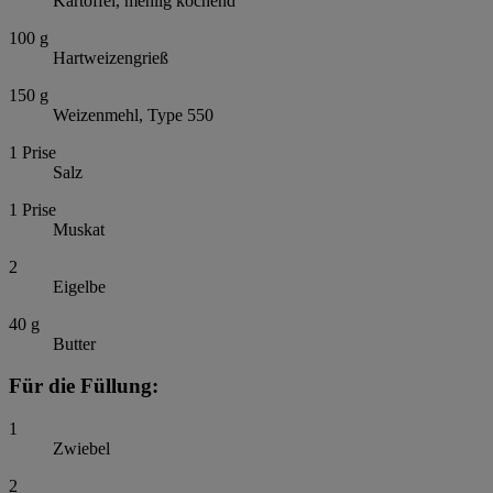
Kartoffel, mehlig kochend
100
g
Hartweizengrieß
150
g
Weizenmehl, Type 550
1
Prise
Salz
1
Prise
Muskat
2
Eigelbe
40
g
Butter
Für die Füllung:
1
Zwiebel
2