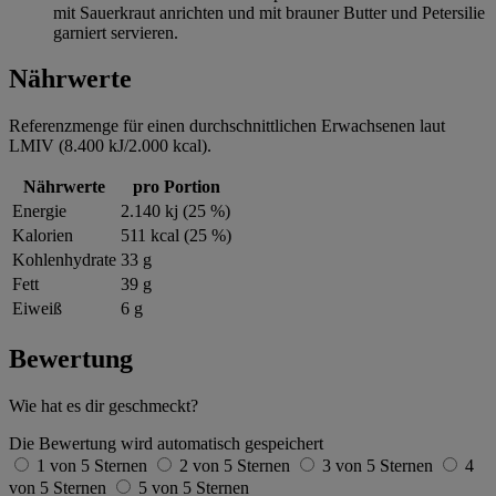
mit Sauerkraut anrichten und mit brauner Butter und Petersilie
garniert servieren.
Nährwerte
Referenzmenge für einen durchschnittlichen Erwachsenen laut
LMIV (8.400 kJ/2.000 kcal).
Nährwerte
pro Portion
Energie
2.140 kj (25 %)
Kalorien
511 kcal (25 %)
Kohlenhydrate
33 g
Fett
39 g
Eiweiß
6 g
Bewertung
Wie hat es dir geschmeckt?
Die Bewertung wird automatisch gespeichert
1 von 5 Sternen
2 von 5 Sternen
3 von 5 Sternen
4
von 5 Sternen
5 von 5 Sternen