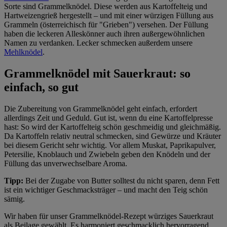
Sorte sind Grammelknödel. Diese werden aus Kartoffelteig und
Hartweizengrieß hergestellt – und mit einer würzigen Füllung aus
Grammeln (österreichisch für "Grieben") versehen. Der Füllung
haben die leckeren Alleskönner auch ihren außergewöhnlichen
Namen zu verdanken. Lecker schmecken außerdem unsere
Mehlknödel
.
Grammelknödel mit Sauerkraut: so
einfach, so gut
Die Zubereitung von Grammelknödel geht einfach, erfordert
allerdings Zeit und Geduld. Gut ist, wenn du eine Kartoffelpresse
hast: So wird der Kartoffelteig schön geschmeidig und gleichmäßig.
Da Kartoffeln relativ neutral schmecken, sind Gewürze und Kräuter
bei diesem Gericht sehr wichtig. Vor allem Muskat, Paprikapulver,
Petersilie, Knoblauch und Zwiebeln geben den Knödeln und der
Füllung das unverwechselbare Aroma.
Tipp:
Bei der Zugabe von Butter solltest du nicht sparen, denn Fett
ist ein wichtiger Geschmacksträger – und macht den Teig schön
sämig.
Wir haben für unser Grammelknödel-Rezept würziges Sauerkraut
als Beilage gewählt. Es harmoniert geschmacklich hervorragend