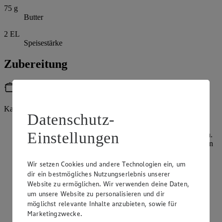
75
g
Butter
2
EL
Speisestärke
Zubereitung
Utensilien
Kartoffelpresse
Datenschutz-
Für den Knödelteig die Kartoffeln waschen und in
Einstellungen
ausreichend kochendem Salzwasser 30 Minuten gar kochen.
Abgießen, kalt abschrecken und kurz abkühlen lassen. Dann
pellen.
Wir setzen Cookies und andere Technologien ein, um
Kartoffeln durch eine Kartoffelpresse drücken und ca. 20
dir ein bestmögliches Nutzungserlebnis unserer
Minuten ausdampfen lassen. Mit Hartweizengrieß, Mehl,
Website zu ermöglichen. Wir verwenden deine Daten,
Salz, Muskatnuss, Eigelb und Butter zu einem glatten Teig
um unsere Website zu personalisieren und dir
verarbeiten.
möglichst relevante Inhalte anzubieten, sowie für
Zwiebel und Knoblauch pellen und sehr fein würfeln.
Marketingzwecke.
Petersilie waschen, trocken schütteln und fein schneiden.