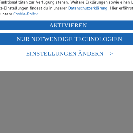
Funktionalitäten zur Verfügung stehen. Weitere Erklärungen sowie einen L
z-Einstellungen findest du in unserer
Datenschutzerklärung
. Hier erfährs
 unsere
Cookie-Policy
.
ung deiner personenbezogenen Daten in den USA durch Facebook und Yo
AKTIVIEREN
f „Aktivieren“ klickst, willigst du im Sinne des Art. 49 Abs. 1 Satz 1 lit
NUR NOTWENDIGE TECHNOLOGIEN
deine Daten in den USA verarbeitet werden. Der EuGH sieht die USA als 
 europäischen Standards nicht angemessenen Datenschutzniveau an. Es b
es Zugriffs durch US-amerikanische Behörden.
EINSTELLUNGEN ÄNDERN
nen zum Herausgeber der Seite findest du im
Impressum