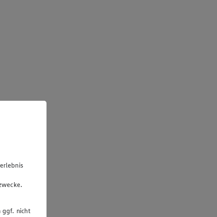
erlebnis
u
gzwecke.
 ggf. nicht