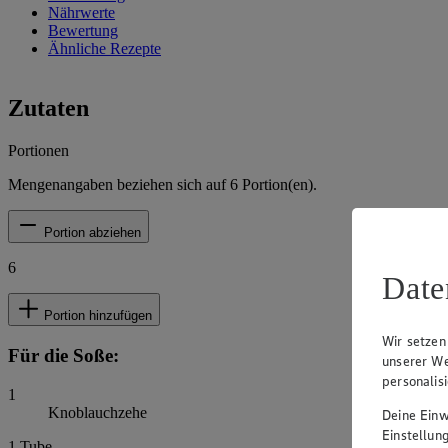
Nährwerte
Bewertung
Ähnliche Rezepte
Zutaten
Portionen
Mengenangaben beziehen sich auf
6
Portion(en).
Portion abziehen
6
Date
Portion hinzufügen
Wir setzen
Für die Soße:
unserer We
personalis
1
Knoblauchzehe
Deine Einwi
Einstellun
1
Tube