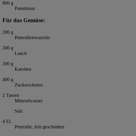
800
g
Putenbrust
Für das Gemüse:
200
g
Petersilienwurzeln
200
g
Lauch
200
g
Karotten
400
g
Zuckerschoten
2
Tassen
Mineralwasser
Salz
4
EL
Petersilie, fein geschnitten