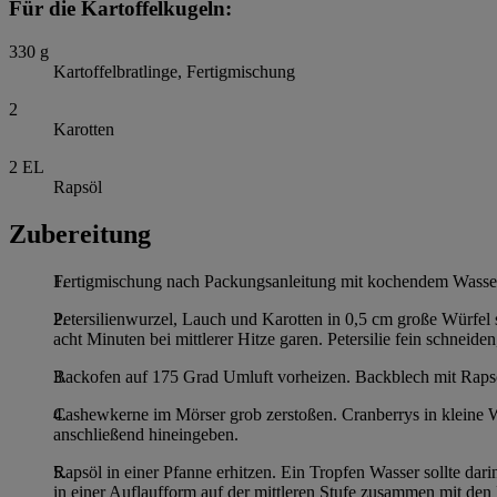
Für die Kartoffelkugeln:
330
g
Kartoffelbratlinge, Fertigmischung
2
Karotten
2
EL
Rapsöl
Zubereitung
Fertigmischung nach Packungsanleitung mit kochendem Wasser q
Petersilienwurzel, Lauch und Karotten in 0,5 cm große Würfel
acht Minuten bei mittlerer Hitze garen. Petersilie fein schnei
Backofen auf 175 Grad Umluft vorheizen. Backblech mit Rapsöl
Cashewkerne im Mörser grob zerstoßen. Cranberrys in kleine W
anschließend hineingeben.
Rapsöl in einer Pfanne erhitzen. Ein Tropfen Wasser sollte dar
in einer Auflaufform auf der mittleren Stufe zusammen mit den 