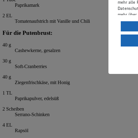
mehr alle 
Paprikamark
Datenschut
mehr über
2
EL
Tomatenaufstrich mit Vanille und Chili
Verarbeit
Für die Putenbrust:
Wenn du au
ein, dass 
40
g
einem nach
Cashewkerne, gesalzen
Risiko ein
30
g
Informatio
Soft-Cranberries
40
g
Ziegenfrischkäse, mit Honig
1
TL
Paprikapulver, edelsüß
2
Scheiben
Serrano-Schinken
4
EL
Rapsöl