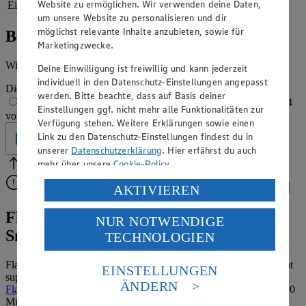
Website zu ermöglichen. Wir verwenden deine Daten,
Eiweiß
19 g
um unsere Website zu personalisieren und dir
möglichst relevante Inhalte anzubieten, sowie für
Bewertung
Marketingzwecke.
Wie hat es dir geschmeckt?
Deine Einwilligung ist freiwillig und kann jederzeit
individuell in den Datenschutz-Einstellungen angepasst
Die Bewertung wird automatisch gespeichert
werden. Bitte beachte, dass auf Basis deiner
1 von 5 Sternen
2 von 5 Sternen
3 von 5 Sternen
4
Einstellungen ggf. nicht mehr alle Funktionalitäten zur
von 5 Sternen
5 von 5 Sternen
Verfügung stehen. Weitere Erklärungen sowie einen
Link zu den Datenschutz-Einstellungen findest du in
Geprüft
unserer
Datenschutzerklärung
. Hier erfährst du auch
mehr über unsere
Cookie-Policy
.
Bitte Pfeile benutzen
Vielen Dank für deine Bewertung.
Verarbeitung deiner personenbezogenen Daten in den
Bitte wähle eine Bewertung aus, um fortzufahren.
AKTIVIEREN
Bewerten
USA durch Facebook und YouTube:
Flammkuchen auf Toast – knuspriges
NUR NOTWENDIGE
Wenn du auf „Aktivieren“ klickst, willigst du im Sinne
Snackvergnügen
TECHNOLOGIEN
des Art. 49 Abs. 1 Satz 1 lit. a) DSGVO ein, dass deine
Daten in den USA verarbeitet werden. Der EuGH sieht
die USA als Land mit einem nach europäischen
Flammkuchen mit Toastbrot statt mit Brot- oder Hefeteig: Das geht
EINSTELLUNGEN
superschnell und kann geschmacklich locker mit einem "großen"
Standards nicht angemessenen Datenschutzniveau an.
ÄNDERN
Flammkuchen
mithalten. Während der französische Fladen rund 90
Es besteht das Risiko eines Zugriffs durch US-
Minuten Zubereitungszeit erfordert, steht der einfache
amerikanische Behörden.