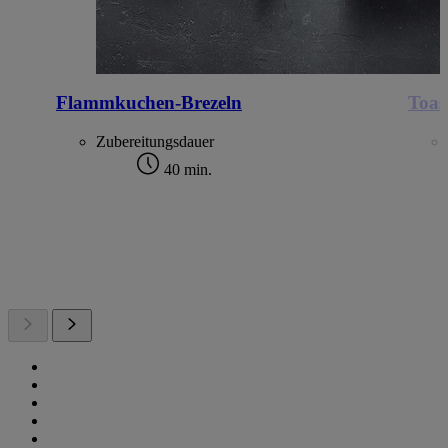
Flammkuchen-Brezeln
Toas
Zubereitungsdauer
40 min.