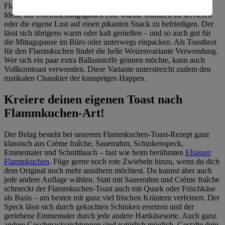
Flammkuchen-Toast schon nach gut 30 Minuten auf dem Tisch.
Ideal, um Überraschungsgästen eine warme Mahlzeit zu servieren
Informationen zum Herausgeber der Seite findest du
oder die eigene Lust auf einen pikanten Snack zu befriedigen. Der
im
Impressum
lässt sich übrigens warm oder kalt genießen – und so auch gut für
die Mittagspause im Büro oder unterwegs einpacken. Als Toastbrot
für den Flammkuchen findet die helle Weizenvariante Verwendung.
Wer sich ein paar extra Ballaststoffe gönnen möchte, kann auch
Vollkorntoast verwenden. Diese Variante unterstreicht zudem den
rustikalen Charakter der knusprigen Happen.
Kreiere deinen eigenen Toast nach
Flammkuchen-Art!
Der Belag besteht bei unserem Flammkuchen-Toast-Rezept ganz
klassisch aus Crème fraîche, Sauerrahm, Schinkenspeck,
Emmentaler und Schnittlauch – fast wie beim berühmten
Elsässer
Flammkuchen
. Füge gerne noch rote Zwiebeln hinzu, wenn du dich
dem Original noch mehr annähern möchtest. Du kannst aber auch
jede andere Auflage wählen. Statt mit Sauerrahm und Crème fraîche
schmeckt der Flammkuchen-Toast auch mit Quark oder Frischkäse
als Basis – am besten mit ganz viel frischen Kräutern verfeinert. Der
Speck lässt sich durch gekochten Schinken ersetzen und der
geriebene Emmentaler durch jede andere Hartkäsesorte. Auch ganz
andere Geschmacksrichtungen sind natürlich möglich. Gestalte dein