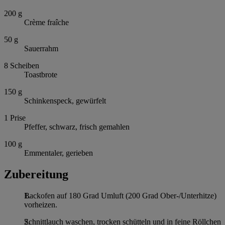
200
g
Crème fraîche
50
g
Sauerrahm
8
Scheiben
Toastbrote
150
g
Schinkenspeck, gewürfelt
1
Prise
Pfeffer, schwarz, frisch gemahlen
100
g
Emmentaler, gerieben
Zubereitung
Backofen auf 180 Grad Umluft (200 Grad Ober-/Unterhitze)
vorheizen.
Schnittlauch waschen, trocken schütteln und in feine Röllchen