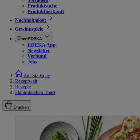
Sortiment
Produktsuche
Produktherkunft
Nachhaltigkeit
Gewinnspiele
Über EDEKA
EDEKA App
Newsletter
Verbund
Jobs
Zur Startseite
Rezeptwelt
Rezepte
Flammkuchen-Toast
Drucken