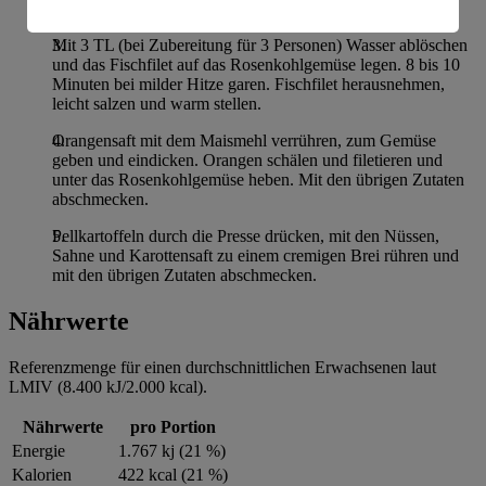
andünsten.
Informationen zum Herausgeber der Seite findest du
Mit 3 TL (bei Zubereitung für 3 Personen) Wasser ablöschen
im
Impressum
und das Fischfilet auf das Rosenkohlgemüse legen. 8 bis 10
Minuten bei milder Hitze garen. Fischfilet herausnehmen,
leicht salzen und warm stellen.
Orangensaft mit dem Maismehl verrühren, zum Gemüse
geben und eindicken. Orangen schälen und filetieren und
unter das Rosenkohlgemüse heben. Mit den übrigen Zutaten
abschmecken.
Pellkartoffeln durch die Presse drücken, mit den Nüssen,
Sahne und Karottensaft zu einem cremigen Brei rühren und
mit den übrigen Zutaten abschmecken.
Nährwerte
Referenzmenge für einen durchschnittlichen Erwachsenen laut
LMIV (8.400 kJ/2.000 kcal).
Nährwerte
pro Portion
Energie
1.767 kj (21 %)
Kalorien
422 kcal (21 %)