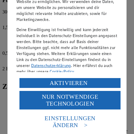
Für den Fisch
Website zu ermöglichen. Wir verwenden deine Daten,
um unsere Website zu personalisieren und dir
300
g
möglichst relevante Inhalte anzubieten, sowie für
Fischfilets
Marketingzwecke.
1,5
EL
Deine Einwilligung ist freiwillig und kann jederzeit
Zitronensaft
individuell in den Datenschutz-Einstellungen angepasst
werden. Bitte beachte, dass auf Basis deiner
Salz
Einstellungen ggf. nicht mehr alle Funktionalitäten zur
0,5
TL
Verfügung stehen. Weitere Erklärungen sowie einen
Paprikapulver, edelsüß
Link zu den Datenschutz-Einstellungen findest du in
unserer
Datenschutzerklärung
. Hier erfährst du auch
2
EL
mehr über unsere
Cookie-Policy
.
Petersilie
Verarbeitung deiner personenbezogenen Daten in den
AKTIVIEREN
Zubereitung
USA durch Facebook und YouTube:
NUR NOTWENDIGE
Wenn du auf „Aktivieren“ klickst, willigst du im Sinne
Fischfilet in portionsgerechte Stücke schneiden mit
TECHNOLOGIEN
des Art. 49 Abs. 1 Satz 1 lit. a) DSGVO ein, dass deine
Zitronensaft beträufeln, mit Salz, Paprika und Petersilie
Daten in den USA verarbeitet werden. Der EuGH sieht
bestreuen.
die USA als Land mit einem nach europäischen
EINSTELLUNGEN
Rosenkohl neu anschneiden und vierteln. Lauch in Ringe
Standards nicht angemessenen Datenschutzniveau an.
ÄNDERN
schneiden. Knoblauch fein schneiden. Das Gemüse mit
Es besteht das Risiko eines Zugriffs durch US-
Knoblauch, Kräutern und Muskatnuß in Öl bei milder Hitze
amerikanische Behörden.