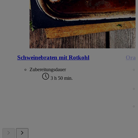
Schweinebraten mit Rotkohl
Oran
Zubereitungsdauer
3 h 50 min.