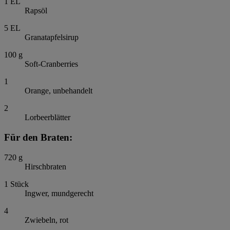
1
EL
Rapsöl
5
EL
Granatapfelsirup
100
g
Soft-Cranberries
1
Orange, unbehandelt
2
Lorbeerblätter
Für den Braten:
720
g
Hirschbraten
1
Stück
Ingwer, mundgerecht
4
Zwiebeln, rot