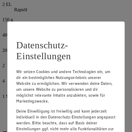
2
EL
Rapsöl
150
g
Pflaumen
400
ml
Wildfond
Datenschutz-
200
ml
Einstellungen
Rotwein
2
Lorbeerblätter
Wir setzen Cookies und andere Technologien ein, um
dir ein bestmögliches Nutzungserlebnis unserer
4
Website zu ermöglichen. Wir verwenden deine Daten,
Wacholderbeeren
um unsere Website zu personalisieren und dir
möglichst relevante Inhalte anzubieten, sowie für
1
Stück
Marketingzwecke.
Schokolade, dunkel
Deine Einwilligung ist freiwillig und kann jederzeit
Salz
individuell in den Datenschutz-Einstellungen angepasst
Pfeffer, bunt, gemahlen
werden. Bitte beachte, dass auf Basis deiner
Einstellungen ggf. nicht mehr alle Funktionalitäten zur